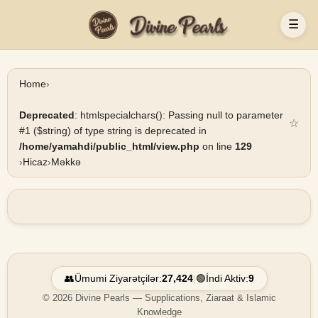
☰
Home
›
Deprecated
: htmlspecialchars(): Passing null to parameter
☆
#1 ($string) of type string is deprecated in
/home/yamahdi/public_html/view.php
on line
129
›
Hicaz
›
Məkkə
👥
Ümumi Ziyarətçilər:
27,424
|
🟢
İndi Aktiv:
9
© 2026 Divine Pearls — Supplications, Ziaraat & Islamic
Knowledge