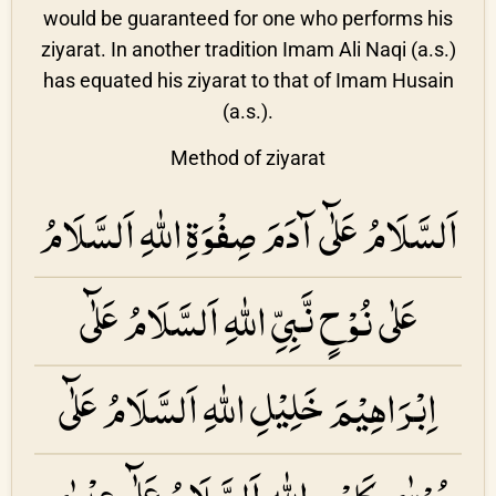
would be guaranteed for one who performs his
ziyarat. In another tradition Imam Ali Naqi (a.s.)
has equated his ziyarat to that of Imam Husain
(a.s.).
Method of ziyarat
اَلسَّلَامُ عَلٰٓی آدَمَ صِفْوَۃِ اللهِ اَلسَّلَامُ
عَلٰی نُوْحٍ نَّبِیِّ اللهِ اَلسَّلَامُ عَلٰٓی
اِبْرَاهِیْمَ خَلِیْلِ اللهِ اَلسَّلَامُ عَلٰٓی
مُوْسٰی كَلِیْمِ اللهِ اَلسَّلَامُ عَلٰٓی عِیْسٰی