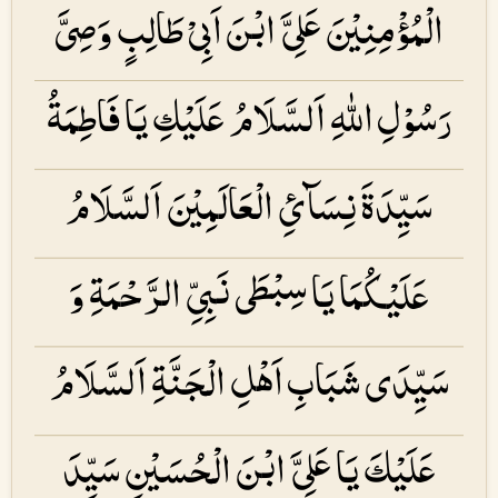
الْمُؤْمِنِیْنَ عَلِیَّ ابْنَ اَبِیْ طَالِبٍ وَصِیَّ
رَسُوْلِ اللهِ اَلسَّلَامُ عَلَیْكِ یَا فَاطِمَۃُ
سَیِّدَۃَ نِسَآئِ الْعَالَمِیْنَ اَلسَّلَامُ
عَلَیْكُمَا یَا سِبْطَی نَبِیِّ الرَّحْمَۃِ وَ
سَیِّدَی شَبَابِ اَهْلِ الْجَنَّۃِ اَلسَّلَامُ
عَلَیْكَ یَا عَلِیَّ ابْنَ الْحُسَیْنِ سَیِّدَ