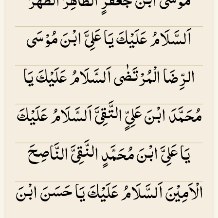
اَلسَّلَامُ عَلَیْكَ یَا عَلِیَّ ابْنَ مُوْسَی
الرِّضَا الْمُرْتَضٰی اَلسَّلَامُ عَلَیْكَ یَا
مُحَمَّدَ ابْنَ عَلِیٍّ التَّقِیَّ اَلسَّلَامُ عَلَیْكَ
یَا عَلِیَّ ابْنَ مُحَمَّدٍ النَّقِیَّ النَّاصِحَ
الْاَمِیْنَ اَلسَّلَامُ عَلَیْكَ یَا حَسَنَ ابْنَ