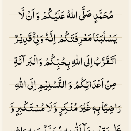
مُحَمَّدٍ صَلَّی اللهُ عَلَیْكُمْ وَ اَنْ لَّا
یَسْلُبَنَا مَعْرِفَتَكُمْ اِنَّهٗ وَلِیٌّ قَدِیْرٌ
اَتَقَرَّبُ اِلَی اللهِ بِحُبِّكُمْ وَالْبَرآئَۃِ
مِنْ اَعْدَائِكُمْ وَ التَّسْلِیْمِ اِلَی اللهِ
رَاضِیًا بِهٖ غَیْرَ مُنْكِرٍ وَّ لَا مُسْتَكْبِرٍ وَّ
عَلٰی یَقِیْنِ مَآ اَتٰی بِهٖ مُحَمَّدٌ وَ بِهٖ رَاضٍ