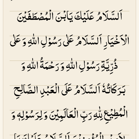
اَلسَّلَامُ عَلَیْكَ یَابْنَ الْمُصْطَفَیْنَ
الْاَخْیَارِ اَلسَّلَامُ عَلٰی رَسُوْلِ اللهِ وَ عَلٰی
ذُرِّیَّۃِ رَسُوْلِ اللهِ وَ رَحْمَۃُ اللهِ وَ
بَرَكَاتُهٗ اَلسَّلَامُ عَلَی الْعَبْدِ الصَّالِحِ
الْمُطِیْعِ لِلّٰهِ رَبِّ الْعَالَمِیْنَ وَ لِرَسُوْلِهٖ وَ
لِاَمِیْرِ الْمُؤْمِنِیْنَ اَلسَّلَامُ عَلَیْكَ یَا