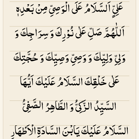
عَلِیٍّ اَلسَّلَامُ عَلَی الْوَصِیِّ مِنْ بَعْدِهٖ
اَللّٰهُمَّ صَلِّ عَلٰی نُوْرِكَ وَ سِرَاجِكَ وَ
وَلِیِّ وَلِیِّكَ وَ وَصِیِّ وَصِیِّكَ وَ حُجَّتِكَ
عَلٰی خَلْقِكَ السَّلَامُ عَلَیْكَ اَیُّهَا
السَّیِّدُ الزَّكِیُّ وَ الطَّاهِرُ الصَّفِیُّ
السَّلَامُ عَلَیْكَ یَابْنَ السَّادَۃِ الْاَطْهَارِ