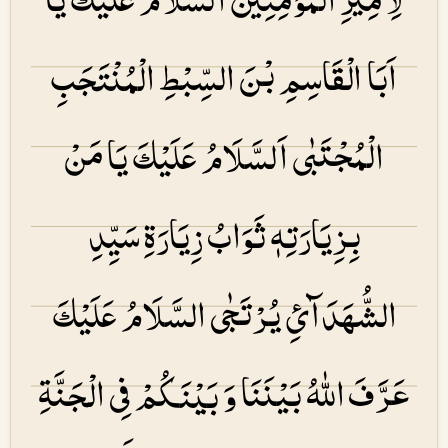
اَبَا الْقَاسِمِ بْنَ السِّبْطِ الْمُنْتَجَبِ
الْمُجْتَبٰی اَلسَّلَامُ عَلَیْكَ یَا مَنْ
بِزِیَارَتِهٖ ثَوَابُ زِیَارَۃِ سَیِّدِ
الشُّهَدَآئِ یُرْتَجٰی السَّلَامُ عَلَیْكَ
عَرَّفَ اللهُ بَیْنَنَا وَ بَیْنَكُمْ فِی الْجَنَّۃِ