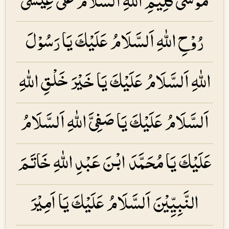
رُوْحِ اللهِ اَلسَّلَامُ عَلَیْكَ یَا رَسُوْلَ
اللهِ اَلسَّلَامُ عَلَیْكَ یَا خَیْرَ خَلْقِ اللهِ
اَلسَّلَامُ عَلَیْكَ یَا صَفِیَّ اللهِ اَلسَّلَامُ
عَلَیْكَ یَا مُحَمَّدَ ابْنَ عَبْدِ اللهِ خَاتَمَ
النَّبِیِّیْنَ اَلسَّلَامُ عَلَیْكَ یَا اَمِیْرَ