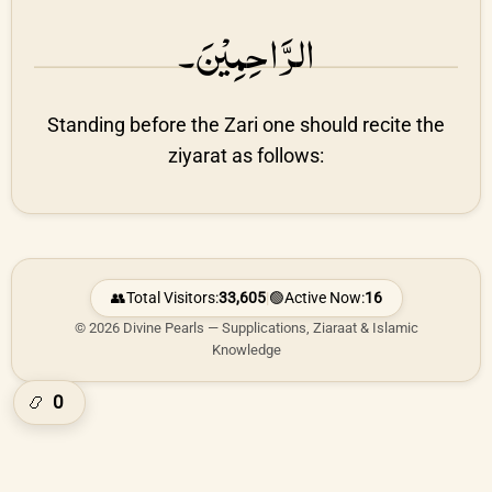
الرَّاحِمِیْنَ۔
Standing before the Zari one should recite the
ziyarat as follows:
👥
Total Visitors:
33,605
|
🟢
Active Now:
16
© 2026 Divine Pearls — Supplications, Ziaraat & Islamic
Knowledge
0
📿