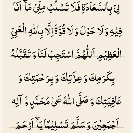
لِیْ بِالسَّعَادَۃِ فَلَا تَسْلُبْ مِنِّیْ مَآ اَنَا
فِیْهِ وَ لَا حَوْلَ وَ لَا قُوَّۃَ اِلَّا بِاللهِ الْعَلِیِّ
الْعَظِیْمِ اَللّٰهُمَّ اسْتَجِبْ لَنَا وَ تَقَبَّلْهُ
بِكَرَمِكَ وَ عِزَّتِكَ وَ بِرَحْمَتِكَ وَ
عَافِیَتِكَ وَ صَلَّی اللهُ عَلیٰ مُحَمَّدٍ وَّ آلِهٖ
اَجْمَعِیْنَ وَ سَلَّمَ تَسْلِیْمًا یَآ اَرْحَمَ