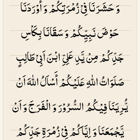
وَ حَشَرَنَا فِیْ زُمْرَتِكُمْ وَ أَوْرَدَنَا
حَوْضَ نَبِیِّكُمْ وَ سَقَانَا بِكَاْسِ
جَدِّكُمْ مِنْ یَّدِ عَلِیِّ ابْنَ اَبِیْ طَالِبٍ
صَلَوَاتُ اللهِ عَلَیْكُمْ أَسْاَلُ اللهَ اَنْ
یُّرِیَنَا فِیْكُمُ السُّرُوْرَ وَ الْفَرَجَ وَ اَنْ
یَّجْمَعَنَا وَ اِیَّاكُمْ فِیْ زُمْرَۃِ جَدِّكُمْ