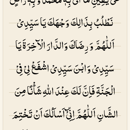
نَطْلُبُ بِذَالِكَ وَجْهَكَ یَا سَیِّدِیْ
اَللّٰهُمَّ وَ رِضَاكَ وَالدَّارَ الْآخِرَۃَ یَا
سَیِّدِیْ وَابْنَ سَیِّدِیْ اشْفَعْ لِیْ فِیْ
الْجَنَّۃِ فَاِنَّ لَكَ عِنْدَ اللهِ شَأْنًا مِنَ
الشَّانِ اَللّٰهُمَّ اِنِّیْٓ اَسْاَلُكَ اَنْ تَخْتِمَ