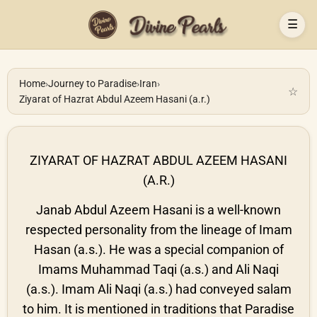
☰
Home
›
Journey to Paradise
›
Iran
›
☆
Ziyarat of Hazrat Abdul Azeem Hasani (a.r.)
ZIYARAT OF HAZRAT ABDUL AZEEM HASANI
(A.R.)
Janab Abdul Azeem Hasani is a well-known
respected personality from the lineage of Imam
Hasan (a.s.). He was a special companion of
Imams Muhammad Taqi (a.s.) and Ali Naqi
(a.s.). Imam Ali Naqi (a.s.) had conveyed salam
to him. It is mentioned in traditions that Paradise