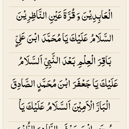
الْعَابِدِیْنَ وَ قُرَّۃَ عَیْنِ النَّاظِرِیْنَ
السَّلَامُ عَلَیْكَ یَا مُحَمَّدَ ابْنَ عَلِیٍّ
بَاقِرَ الْعِلْمِ بَعْدَ النَّبِیِّ اَلسَّلَامُ
عَلَیْكَ یَا جَعْفَرَ ابْنَ مُحَمَّدٍ الصَّادِقَ
الْبَارَّ الْاَمِیْنَ اَلسَّلَامُ عَلَیْكَ یَاْ
مُوسَی ابْنَ جَعْفَرٍ الطَّاهِرَ الطُّهْرَ