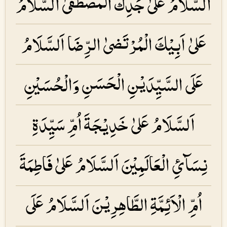
اَلسَّلَامُ عَلیٰ جَدِّكَ الْمُصْطَفیٰ اَلسَّلَامُ
عَلیٰ اَبِیْكَ الْمُرْتَضیٰ الرِّضَا اَلسَّلَامُ
عَلَی السَّیِّدَیْنِ الْحَسَنِ وَالْحُسَیْنِ
اَلسَّلَامُ عَلیٰ خَدِیْجَۃَ اُمِّ سَیِّدَۃِ
نِسَآئِ الْعَالَمِیْنَ اَلسَّلَامُ عَلیٰ فَاطِمَۃَ
اُمِّ الْاَئِمَّۃِ الطَّاهِرِیْنَ اَلسَّلَامُ عَلَی