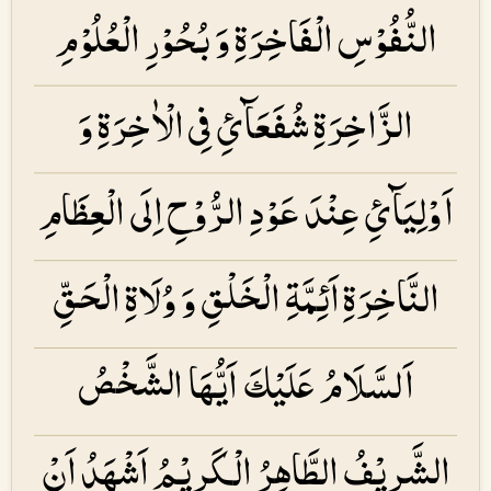
النُّفُوْسِ الْفَاخِرَۃِ وَ بُحُوْرِ الْعُلُوْمِ
الزَّاخِرَۃِ شُفَعَآئِ فِی الْاٰخِرَۃِ وَ
اَوْلِیَآئِ عِنْدَ عَوْدِ الرُّوْحِ اِلَی الْعِظَامِ
النَّاخِرَۃِ اَئِمَّۃِ الْخَلْقِ وَ وُلَاۃِ الْحَقِّ
اَلسَّلَامُ عَلَیْكَ اَیُّهَا الشَّخْصُ
الشَّرِیْفُ الطَّاهِرُ الْكَرِیْمُ اَشْهَدُ اَنْ