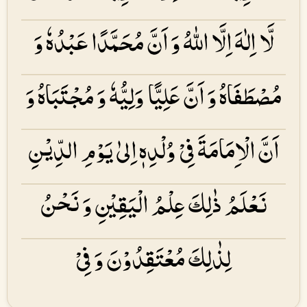
لَّا اِلٰهَ اِلَّا اللهُ وَ اَنَّ مُحَمَّدًا عَبْدُهٗ وَ
مُصْطَفَاهُ وَ اَنَّ عَلِیًّا وَلِیُّهٗ وَ مُجْتَبَاهُ وَ
اَنَّ الْاِمَامَۃَ فِیْ وُلْدِهٖ اِلیٰ یَوْمِ الدِّیْنِ
نَعْلَمُ ذٰلِكَ عِلْمُ الْیَقِیْنِ وَ نَحْنُ
لِذٰلِكَ مُعْتَقِدُوْنَ وَ فِیْ