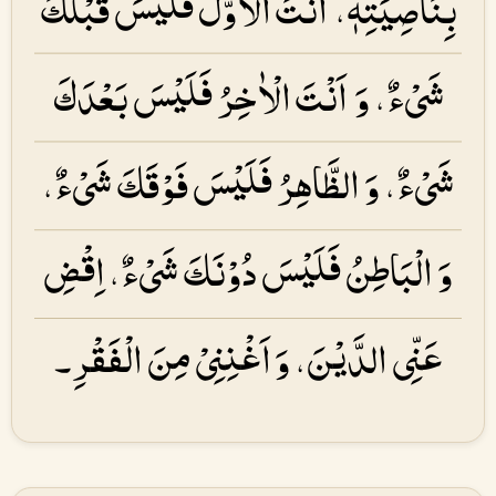
بِنَاصِیَتِهٖ، اَنْتَ الْاَوَّلُ فَلَیْسَ قَبْلَكَ
شَیْءٌ، وَ اَنْتَ الْاٰخِرُ فَلَیْسَ بَعْدَكَ
شَیْءٌ، وَ الظَّاهِرُ فَلَیْسَ فَوْقَكَ شَیْءٌ،
وَ الْبَاطِنُ فَلَیْسَ دُوْنَكَ شَیْءٌ، اِقْضِ
عَنِّی الدَّیْنَ، وَ اَغْنِنِیْ مِنَ الْفَقْرِ۔