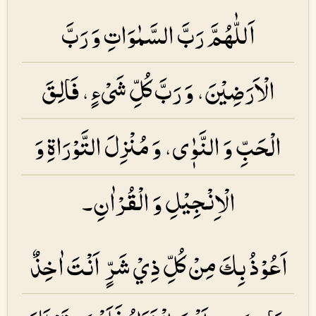
اَللّٰهُمَّ رَبَّ السَّمٰوَاتِ وَ رَبَّ
الْاَرَضِیْنَ، وَ رَبَّ كُلِّ شَیْءٍ، فَالِقَ
الْحَبِّ وَ النَّوٰٖی، وَ مُنْزِلَ التَّوْرَاۃِ وَ
الْاِنْجِیْلِ وَ الْقُرْاٰنِ۔
اَعُوْذُ بِكَ مِنْ كُلِّ ذِيْ شَرٍّ اَنْتَ اٰخِذٌ