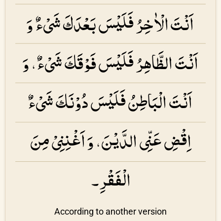
اَنْتَ الْاٰخِرُ فَلَیْسَ بَعْدَكَ شَیْءٌ وَ
اَنْتَ الظَّاهِرُ فَلَیْسَ فَوْقَكَ شَیْءٌ، وَ
اَنْتَ الْبَاطِنُ فَلَیْسَ دُوْنَكَ شَیْءٌ
اِقْضِ عَنِّی الدَّیْنَ، وَ اَغْنِنِیْ مِنَ
الْفَقْرِ۔
According to another version