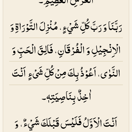
رَبَّنَا وَ رَبَّ كُلِّ شَيْءٍ، مُنْزِلَ التَّوْرَاةِ وَ
الْاِنْجِيْلِ وَ الْفُرْقَانِ، فَالِقَ الْحَبِّ وَ
النَّوٰی، اَعُوْذُ بِكَ مِنْ كُلِّ شَیْءٍ اَنْتَ
اٰخِذٌ بِنَاصِیَتِهٖ۔
اَنْتَ الْاَوَّلُ فَلَيْسَ قَبْلَكَ شَيْءٌ، وَ