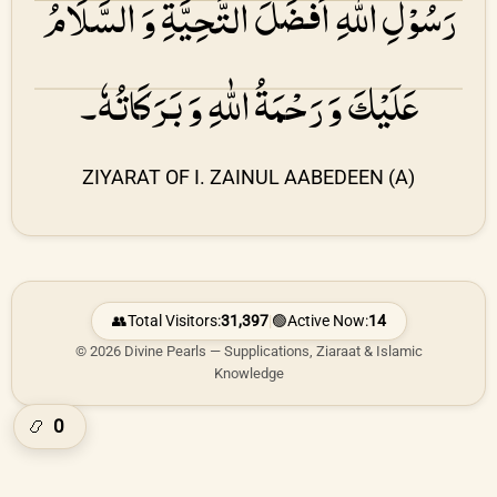
رَسُوْلِ اللّٰهِ اَفْضَلَ التَّحِیَّۃِ وَ السَّلَامُ
عَلَیْكَ وَ رَحْمَۃُ اللّٰهِ وَ بَرَكَاتُهٗ۔
ZIYARAT OF I. ZAINUL AABEDEEN (A)
👥
Total Visitors:
31,397
|
🟢
Active Now:
14
© 2026 Divine Pearls — Supplications, Ziaraat & Islamic
Knowledge
0
📿