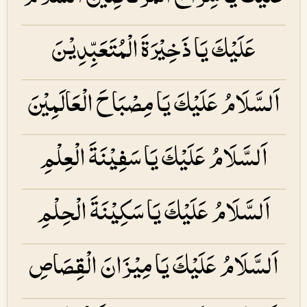
عَلَیْكَ یَا ذَخِیْرَۃَ الْمُتَعَبِّدِیْنَ
اَلسَّلَامُ عَلَیْكَ یَا مِصْبَاحَ الْعَالَمِیْنَ
اَلسَّلَامُ عَلَیْكَ یَا سَفِیْنَۃَ الْعِلْمِ
اَلسَّلَامُ عَلَیْكَ یَا سَكِیْنَۃَ الْحِلْمِ
اَلسَّلَامُ عَلَیْكَ یَا مِیْزَانَ الْقِصَاصِ