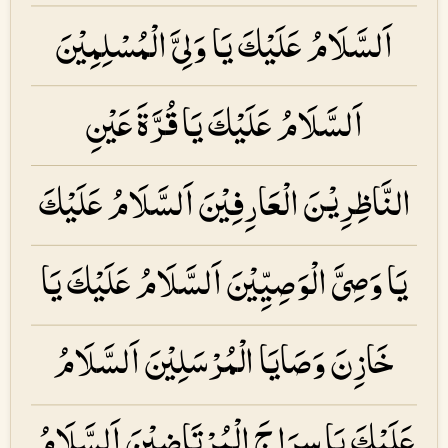
اَلسَّلَامُ عَلَیْكَ یَا وَلِیَّ الْمُسْلِمِیْنَ
اَلسَّلَامُ عَلَیْكَ یَا قُرَّۃَ عَیْنِ
النَّاظِرِیْنَ الْعَارِفِیْنَ اَلسَّلَامُ عَلَیْكَ
یَا وَصِیَّ الْوَصِیِّیْنَ اَلسَّلَامُ عَلَیْكَ یَا
خَازِنَ وَصَایَا الْمُرْسَلِیْنَ اَلسَّلَامُ
عَلَیْكَ یَا سِرَاجَ الْمُرْتَاضِیْنَ اَلسَّلَامُ