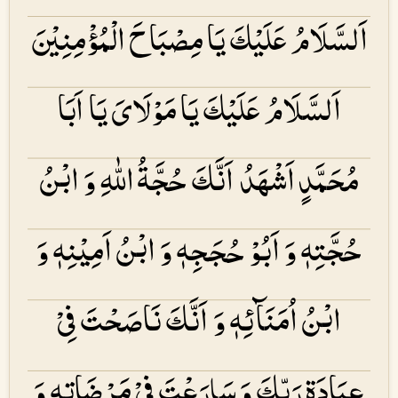
اَلسَّلَامُ عَلَیْكَ یَا مِصْبَاحَ الْمُؤْمِنِیْنَ
اَلسَّلَامُ عَلَیْكَ یَا مَوْلَایَ یَا اَبَا
مُحَمَّدٍ اَشْهَدُ اَنَّكَ حُجَّۃُ اللّٰهِ وَ ابْنُ
حُجَّتِهٖ وَ اَبُوْ حُجَجِهٖ وَ ابْنُ اَمِیْنِهٖ وَ
ابْنُ اُمَنَآئِهٖ وَ اَنَّكَ نَاصَحْتَ فِیْ
عِبَادَۃِ رَبِّكَ وَ سَارَعْتَ فِیْ مَرْضَاتِهٖ وَ