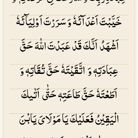
خَیَّبْتَ اَعْدَآئَهٗ وَ سَرَرْتَ اَوْلِیَآئَهٗ
اَشْهَدُ اَنَّكَ قَدْ عَبَدْتَ اللّٰهَ حَقَّ
عِبَادَتِهٖ وَ اتَّقَیْتَهٗ حَقَّ تُقَاتِهٖ وَ
اَطَعْتَهٗ حَقَّ طَاعَتِهٖ حَتّٰی اَتٰیكَ
الْیَقِیْنُ فَعَلَیْكَ یَا مَوْلَایَ یَابْنَ