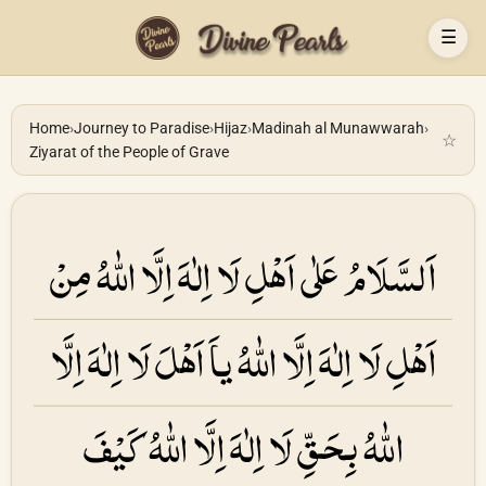
☰
Home
›
Journey to Paradise
›
Hijaz
›
Madinah al Munawwarah
›
☆
Ziyarat of the People of Grave
اَلسَّلَامُ عَلٰی اَھْلِ لَا اِلٰهَ اِلَّا اللّٰهُ مِنْ
اَھْلِ لَا اِلٰهَ اِلَّا اللّٰهُ یاَ اَھْلَ لَا اِلٰهَ اِلَّا
اللّٰهُ بِحَقِّ لَا اِلٰهَ اِلَّا اللّٰهُ كَیْفَ