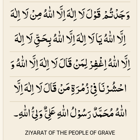
وَجَدْتُمْ قَوْلَ لَا اِلٰهَ اِلَّا اللّٰهُ مِنْ لَا اِلٰهَ
اِلَّا اللّٰهُ یَا لَا اِلٰهَ اِلَّا اللّٰهُ بِحَقِّ لَا اِلٰهَ
اِلَّا اللّٰهُ اِغْفِرْ لِمَنْ قَالَ لَا اِلٰهَ اِلَّا اللّٰهُ وَ
احْشُرْنَا فِیْ زُمْرَۃِ مَنْ قَالَ لَا اِلٰهَ اِلَّا
اللّٰهُ مُحَمَّدٌ رَسُوْلُ اللّٰهِ عَلِیٌّ وَلِیُّ اللّٰهِ۔
ZIYARAT OF THE PEOPLE OF GRAVE