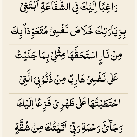
رَاغِبًا اِلَیْكَ فِی الشَّفَاعَۃِ اَبْتَغِیْ
بِزِیَارَتِكَ خَلَاصَ نَفْسِیْ مُتَعَوِّذاً بِكَ
مِنْ نَارٍ اسْتَحَقَّھَا مِثْلِیْ بِمَا جَنَیْتُ
عَلٰی نَفْسِیْ ھَارِبًا مِنْ ذُنُوْبِیَ الَّتِیْ
احْتَطَبْتُھَا عَلٰی ظَھْرِیْ فَزِعًا اِلَیْكَ
رَجَآئَ رَحْمَۃِ رَبِّیْ اَتَیْتُكَ مِنْ شُقَّۃٍ