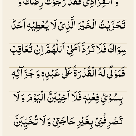
وَ انْفِرَادِیْ فَقَدْ رَجَوْتُ رِضَاكَ وَ
تَحَرَّیْتُ الْخَیْرَ الَّذِیْ لَا یُعْطِیْهِ اَحَدٌ
سِوَاكَ فَلَا تَرُدَّ اَمَلِیْ اَللّٰهُمَّ اِنْ تُعَاقِبْ
فَمَوْلًی لَهُ الْقُدْرَۃُ عَلٰی عَبْدِهٖ وَ جَزَآئِهٖ
بِسُوْئِ فِعْلِهٖ فَلَا اَخِیْبَنَّ الْیَوْمَ وَ لَا
تَصْرِفْنِیْ بِغَیْرِ حَاجَتِیْ وَ لَا تُخَیِّبَنَّ