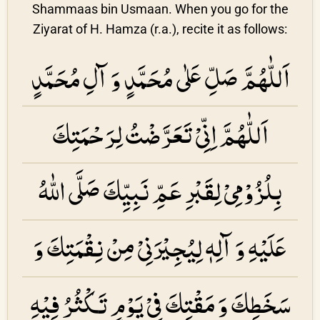
Shammaas bin Usmaan. When you go for the
Ziyarat of H. Hamza (r.a.), recite it as follows:
اَللّٰهُمَّ صَلِّ عَلٰی مُحَمَّدٍ وَ آلِ مُحَمَّدٍ
اَللّٰهُمَّ اِنِّیْ تَعَرَّضْتُ لِرَحْمَتِكَ
بِلُزُوْمِیْ لِقَبْرِ عَمِّ نَبِیِّكَ صَلَّی اللّٰهُ
عَلَیْهِ وَ آلِهٖ لِیُجِیْرَنِیْ مِنْ نِقْمَتِكَ وَ
سَخَطِكَ وَ مَقْتِكَ فِیْ یَوْمٍ تَكْثُرُ فِیْهِ