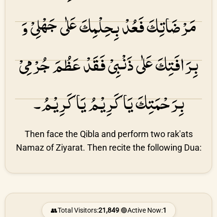
مَرْضَاتِكَ فَعُدْ بِحِلْمِكَ عَلٰی جَهْلِیْ وَ
بِرَافَتِكَ عَلٰی ذَنْبِیْ فَقَدْ عَظُمَ جُرْمِیْ
بِرَحْمَتِكَ یَا كَرِیْمُ یَا كَرِیْمُ۔
Then face the Qibla and perform two rak'ats
Namaz of Ziyarat. Then recite the following Dua:
👥
Total Visitors:
21,849
|
🟢
Active Now:
1