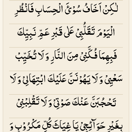
لٰكِنْ اَخَافُ سُوْئَ الْحِسَابِ فَانْظُرِ
الْیَوْمَ تَقَلُّبِیْ عَلٰی قَبْرِ عَمِّ نَبِیِّكَ
فَبِهِمَا فُكَّنِیْ مِنَ النَّارِ وَ لَا تُخَیِّبْ
سَعْیِیْ وَ لَا یَهُوْنَنَّ عَلَیْكَ ابْتِهَالِیْ وَ لَا
تَحْجُبَنَّ عَنْكَ صَوْتِیْ وَ لَا تَقْلِبْنِیْ
بِغَیْرِ حَوَآئِجِیْ یَا غِیَاثَ كُلِّ مَكْرُوْبٍ وَ