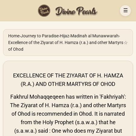
☰
Home
›
Journey to Paradise
›
Hijaz
›
Madinah al Munawwarah
›
☆
Excellence of the Ziyarat of H. Hamza (r.a.) and other Martyrs
of Ohod
EXCELLENCE OF THE ZIYARAT OF H. HAMZA
(R.A.) AND OTHER MARTYRS OF OHOD
Fakhrul Mohaqqeqeen has written in 'Fakhriyah':
The Ziyarat of H. Hamza (r.a.) and other Martyrs
of Ohod is recommended in Ohod. It is narrated
from the Holy Prophet (s.a.w.a.) that he
(s.a.w.a.) said : One who does my Ziyarat but