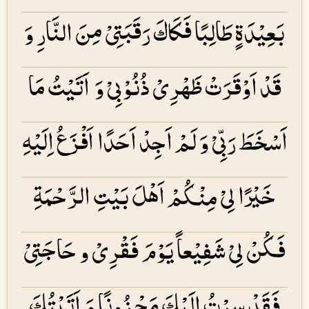
بَعِیْدَۃٍ طَالِبًا فَكَاكَ رَقَبَتِیْ مِنَ النَّارِ وَ
قَدْ اَوْقَرَتْ ظَھْرِیْ ذُنُوْبِیْ وَ اَتَیْتُ مَا
اَسْخَطَ رَبِّیْ وَ لَمْ اَجِدْ اَحَدًا اَفْزَعُ اِلَیْهِ
خَیْرًا لِیْ مِنْكُمْ اَھْلَ بَیْتِ الرَّحْمَۃِ
فَكُنْ لِیْ شَفِیْعاً یَوْمَ فَقْرِیْ و حَاجَتِیْ
فَقَدْ سِرْتُ اِلَیْكَ مَحْزُونًا وَ اَتَیْتُكَ