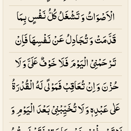
الْاَصْوَاتُ وَ تَشْغَلُ كُلُّ نَفْسٍ بِمَا
قَدَّمَتْ وَ تُجَادِلُ عَنْ نَفْسِهَا فَاِنْ
تَرْحَمْنِیْ الْیَوْمَ فَلَا خَوْفٌ عَلَیَّ وَ لَا
حُزْنَ وَ اِنْ تُعَاقِبْ فَمَوْلًی لَهُ الْقُدْرَۃُ
عَلٰی عَبْدِهٖ وَ لَا تُخَیِّبْنِیْ بَعْدَ الْیَوْمِ وَ