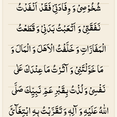
شُخُوْصِیْ وَ وِفَادَتِیْ فَقَدْ اَنْفَدْتُ
نَفَقَتِیْ وَ اَتْعَبْتُ بَدَنِیْ وَ قَطَعْتُ
الْمَفَازَاتِ وَ خَلَّفْتُ الْاَهَلَ وَ الْمَالَ وَ
مَا خَوَّلْتَنِیْ وَ آثَرْتُ مَا عِنْدَكَ عَلٰی
نَفْسِیْ وَ لُذْتُ بِقَبْرِ عَمِّ نَبِیِّكَ صَلَّی
اللّٰهُ عَلَیْهِ وَ آلِهٖ وَ تَقَرَّبْتُ بِهِ ابْتِغَآئَ