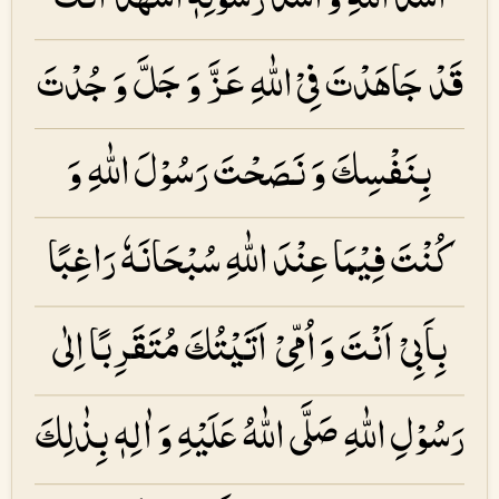
قَدْ جَاھَدْتَ فِیْ اللّٰهِ عَزَّ وَ جَلَّ وَ جُدْتَ
بِنَفْسِكَ وَ نَصَحْتَ رَسُوْلَ اللّٰهِ وَ
كُنْتَ فِیْمَا عِنْدَ اللّٰهِ سُبْحَانَهٗ رَاغِبًا
بِاَبِیْ اَنْتَ وَ اُمِّیْ اَتَیْتُكَ مُتَقَرِبًا اِلٰی
رَسُوْلِ اللّٰهِ صَلَّی اللّٰهُ عَلَیْهِ وَ اٰلِهٖ بِذٰلِكَ