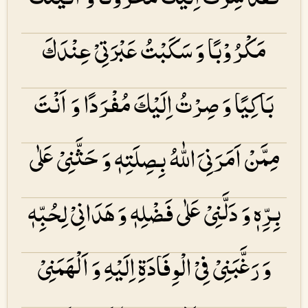
مَكْرُوْبًا وَ سَكَبْتُ عَبْرَتِیْ عِنْدَكَ
بَاكِیًا وَ صِرْتُ اِلَیْكَ مُفْرَدًا وَ اَنْتَ
مِمَّنْ اَمَرَنِیَ اللّٰهُ بِصِلَتِهٖ وَ حَثَّنِیْ عَلٰی
بِرِّهٖ وَ دَلَّنِیْ عَلٰی فَضْلِهٖ وَ ھَدَانِیْ لِحُبِّهٖ
وَ رَغَّبَنِیْ فِیْ الْوِفَادَۃِ اِلَیْهِ وَ اَلْھَمَنِیْ