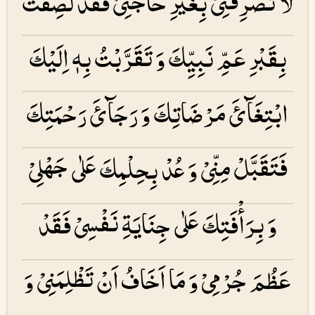
لَا تَصْرِفْنِیْ بِغَیْرِ حَاجَتِیْ فَقَدْ لَصِقْتُ
بِقَبْرِ عَمِّ نَبِیِّكَ وَ تَقَرَّبْتُ بِهٖ اِلَیْكَ
ابْتِغَآئَ مَرْضَاتِكَ وَ رَجَآئَ رَحْمَتِكَ
فَتَقَبَّلْ مِنِّیْ وَ عُدْ بِحِلْمِكَ عَلٰی جَهْلِیْ
وَ بِرَأْفَتِكَ عَلٰی جِنَایَۃِ نَفْسِیْ فَقَدْ
عَظُمَ جُرْمِیْ وَ مَا اَخَافُ اَنْ تَظْلِمَنِیْ وَ