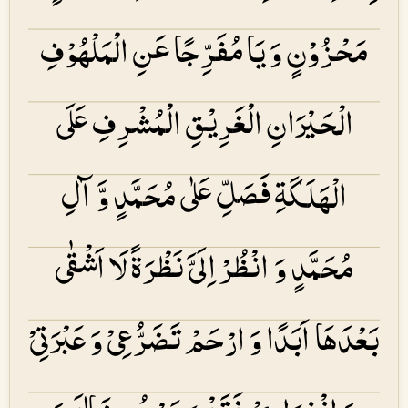
مَحْزُوْنٍ وَ یَا مُفَرِّجًا عَنِ الْمَلْهُوْفِ
الْحَیْرَانِ الْغَرِیْقِ الْمُشْرِفِ عَلَی
الْهَلَكَۃِ فَصَلِّ عَلٰی مُحَمَّدٍ وَّ آلِ
مُحَمَّدٍ وَ انْظُرْ اِلَیَّ نَظْرَۃً لَا اَشْقٰی
بَعْدَهَا اَبَدًا وَ ارْحَمْ تَضَرُّعِیْ وَ عَبْرَتِیْ