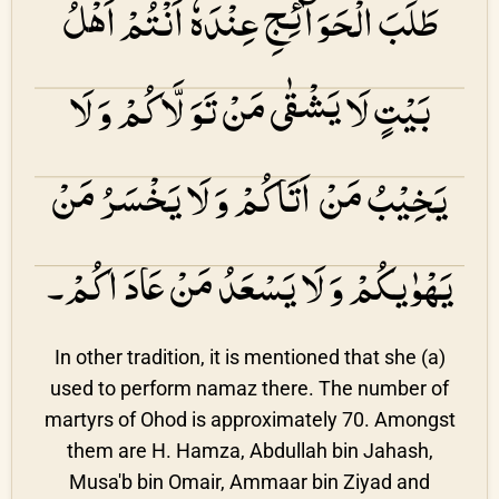
طَلَبَ الْحَوَآئِجِ عِنْدَهٗ اَنْتُمْ اَھْلُ
بَیْتٍ لَا یَشْقٰی مَنْ تَوَلَّاكُمْ وَ لَا
یَخِیْبُ مَنْ اَتَاكُمْ وَ لَا یَخْسَرُ مَنْ
یَھْوٰیكُمْ وَ لَا یَسْعَدُ مَنْ عَادَاكُمْ۔
In other tradition, it is mentioned that she (a)
used to perform namaz there. The number of
martyrs of Ohod is approximately 70. Amongst
them are H. Hamza, Abdullah bin Jahash,
Musa'b bin Omair, Ammaar bin Ziyad and