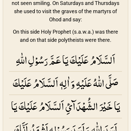
not seen smiling. On Saturdays and Thursdays
she used to visit the graves of the martyrs of
Ohod and say:
On this side Holy Prophet (s.a.w.a.) was there
and on that side polytheists were there.
اَلسَّلَامُ عَلَیْكَ یَا عَمَّ رَسُوْلِ اللّٰهِ
صَلَّی اللّٰهُ عَلَیْهِ وَ اٰلِهٖ اَلسَّلَامُ عَلَیْكَ
یَا خَیْرَ الشُّھْدَآئِ اَلسَّلَامُ عَلَیْكَ یَا
اَسَدَ اللّٰهِ وَ اَسَدَ رَسُوْلِهٖ اَشْھَدُ اَنَّكَ