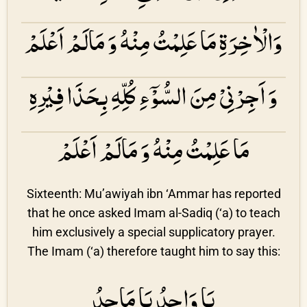
وَالْاٰخِرَةِ مَا عَلِمْتُ مِنْهُ وَ مَالَمْ اَعْلَمْ
وَ اَجِرْنِىْ مِنَ السُّوْۤءِ كُلِّهِ بِحَذَا فِيْرِهِ
مَا عَلِمْتُ مِنْهُ وَ مَالَمْ اَعْلَمْ
Sixteenth: Mu’awiyah ibn ‘Ammar has reported
that he once asked Imam al-Sadiq (‘a) to teach
him exclusively a special supplicatory prayer.
The Imam (‘a) therefore taught him to say this:
يَا وَاحِدُ يَا مَاجِدُ