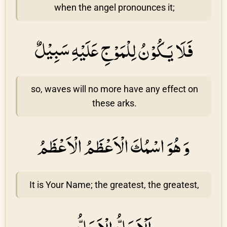
when the angel pronounces it;
فَلَا يَكُوْنُ لِلْمَوْجِ عَلَيْهِ سَبِيْلٌ
so, waves will no more have any effect on
these arks.
وَ هُوَ اسْمُكَ الْاَعْظَمُ الْاَعْظَمُ
It is Your Name; the greatest, the greatest,