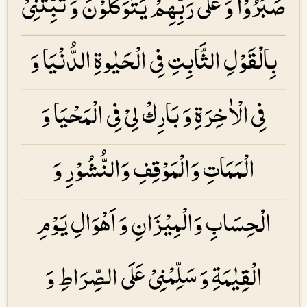
صَبَرُوْا وَ عَلٰى رَبِّهِمْ يَتَوَكَّلُوْنَ وَ ثَبِّتْنِىْ
بِالْقَوْلِ الثَّابِتِ فِى الْحَيٰوةِ الدُّنْيَا وَ
فِى الْاٰخِرَةِ وَ بَارِكْ لِىْ فِى الْمَحْيَا وَ
الْمَمَاتِ وَالْمَوْقِفِ وَالنُّشُوْرِ وَ
الْحِسَابِ وَالْمِيْزَانِ وَ اَهْوَالِ يَوْمِ
الْقِيٰمَةِ وَ سَلِّمْنِىْ عَلَى الصِّرَاطِ وَ