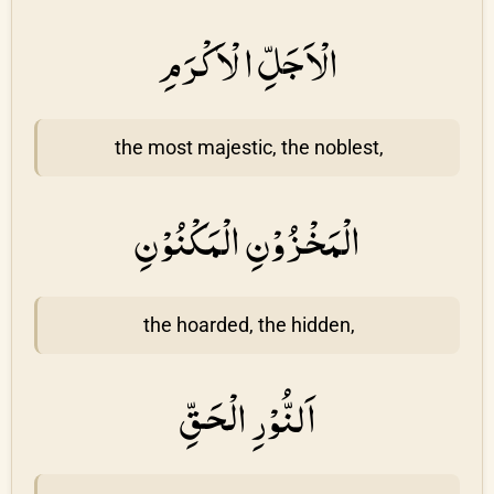
الْاَجَلِّ الْاَكْرَمِ
the most majestic, the noblest,
الْمَخْزُوْنِ الْمَكْنُوْنِ
the hoarded, the hidden,
اَلنُّوْرِ الْحَقِّ