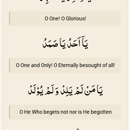
O One! O Glorious!
يَاۤ اَحَدُ يَا صَمَدُ
O One and Only! O Eternally besought of all!
يَا مَنْ لَمْ يَلِدْ وَ لَمْ يُوْلَدْ
O He Who begets not nor is He begotten