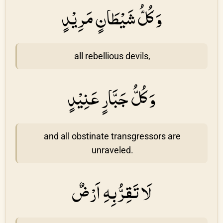
وَ كُلُّ شَيْطَانٍ مَرِيْدٍ
all rebellious devils,
وَ كُلُّ جَبَّارٍ عَنِيْدٍ
and all obstinate transgressors are
unraveled.
لَا تَقِرُّبِهِ اَرْضٌ