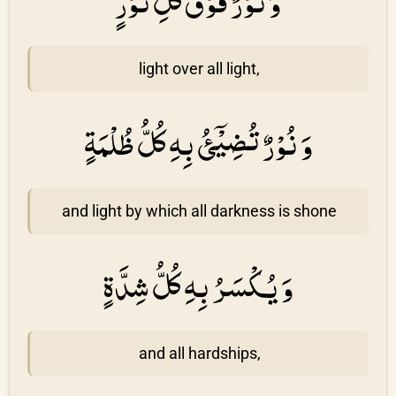
وَ نُوْرٌ فَوْقَ كُلِّ نُوْرٍ
light over all light,
وَ نُوْرٌ تُضِيْۤئُ بِهِ كُلُّ ظُلْمَةٍ
and light by which all darkness is shone
وَ يُكْسَرُ بِهِ كُلُّ شِدَّةٍ
and all hardships,