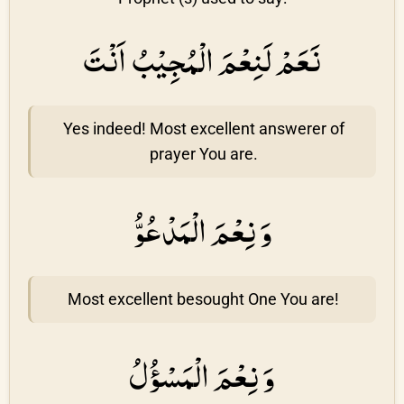
نَعَمْ لَنِعْمَ الْمُجِيْبُ اَنْتَ
Yes indeed! Most excellent answerer of
prayer You are.
وَ نِعْمَ الْمَدْعُوُّ
Most excellent besought One You are!
وَ نِعْمَ الْمَسْؤُلُ