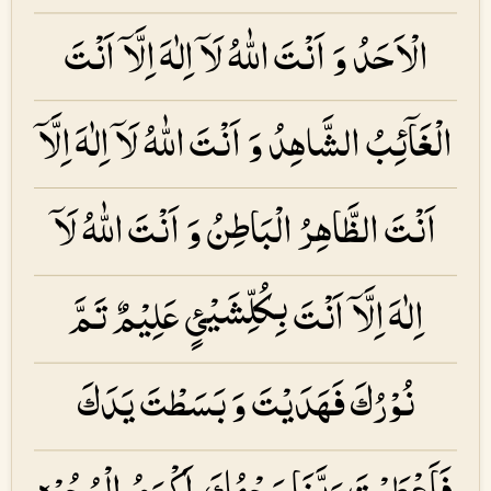
الْاَحَدُ وَ اَنْتَ اللّٰهُ لَاۤ اِلٰهَ اِلَّاۤ اَنْتَ
الْغَاۤئِبُ الشَّاهِدُ وَ اَنْتَ اللّٰهُ لَاۤ اِلٰهَ اِلَّاۤ
اَنْتَ الظَّاهِرُ الْبَاطِنُ وَ اَنْتَ اللّٰهُ لَاۤ
اِلٰهَ اِلَّاۤ اَنْتَ بِكُلِّشَيْئٍ عَلِيْمٌ تَمَّ
نُوْرُكَ فَهَدَيْتَ وَ بَسَطْتَ يَدَكَ
فَاَعْطَيْتَ رَبَّنَا وَجْهُكَ اَكْرَمُ الْوُجُوْهِ