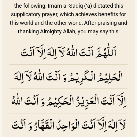
the following: Imam al-Sadiq (‘a) dictated this
supplicatory prayer, which achieves benefits for
this world and the other world: After praising and
thanking Almighty Allah, you may say this:
اَللّٰهُمَّ اَنْتَ اللّٰهُ لَاۤ اِلٰهَ اِلَّاۤ اَنْتَ
الْحَلِيْمُ الْكَرِيْمُ وَ اَنْتَ اللّٰهُ لَاۤ اِلٰهَ
اِلَّاۤ اَنْتَ الْعَزِيْزُ الْحَكِيْمُ وَ اَنْتَ اللّٰهُ
لَاۤ اِلٰهَ اِلَّاۤ اَنْتَ الْوَاحِدُ الْقَهَّارُ وَ اَنْتَ