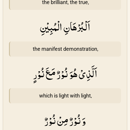
the brilliant, the true,
اَلْبُرْهَانِ الْمُبِيْنِ
the manifest demonstration,
اَلَّذِىْ هُوَ نُوْرٌ مَعَ نُوْرٍ
which is light with light,
وَ نُوْرٌ مِنْ نُوْرٌ