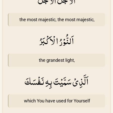
اَلْاَجَلُّ الْاَجَلُّ
the most majestic, the most majestic,
اَلنُّوْرُ الْاَكْبَرُ
the grandest light,
اَلَّذِىْ سَمَّيْتَ بِهِ نَفْسَكَ
which You have used for Yourself