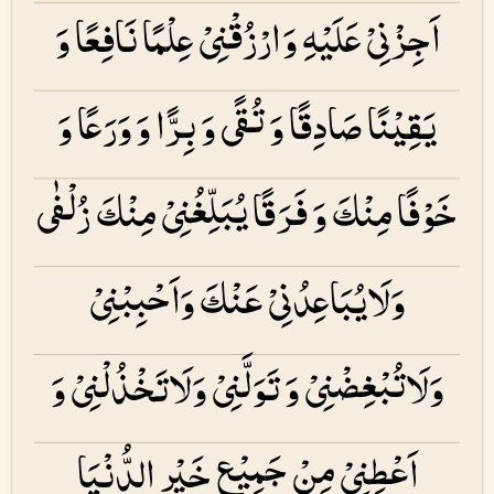
اَجِزْنِىْ عَلَيْهِ وَارْزُقْنِىْ عِلْمًا نَافِعًا وَ
يَقِيْنًا صَادِقًا وَ تُقًى وَ بِرًّا وَ وَرَعًا وَ
خَوْفًا مِنْكَ وَ فَرَقًا يُبَلِّغُنِىْ مِنْكَ زُلْفٰى
وَلَايُبَاعِدُنِىْ عَنْكَ وَاَحْبِبْنِىْ
وَلَاتُبْغِضْنِىْ وَ تَوَلَّنِىْ وَلَاتَخْذُلْنِىْ وَ
اَعْطِنِىْ مِنْ جَمِيْعِ خَيْرِ الدُّنْيَا