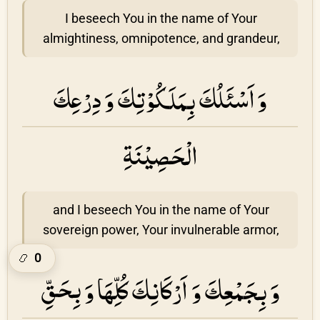
I beseech You in the name of Your
almightiness, omnipotence, and grandeur,
وَ اَسْئَلُكَ بِمَلَكُوْتِكَ وَ دِرْعِكَ
الْحَصِيْنَةِ
and I beseech You in the name of Your
sovereign power, Your invulnerable armor,
0
📿
وَ بِجَمْعِكَ وَ اَرْكَانِكَ كُلِّهَا وَ بِحَقِّ