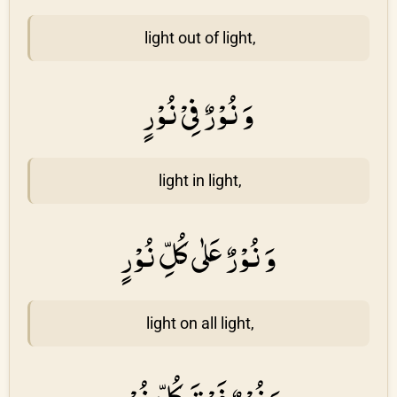
light out of light,
وَ نُوْرٌ فِىْ نُوْرٍ
light in light,
وَ نُوْرٌ عَلٰى كُلِّ نُوْرٍ
light on all light,