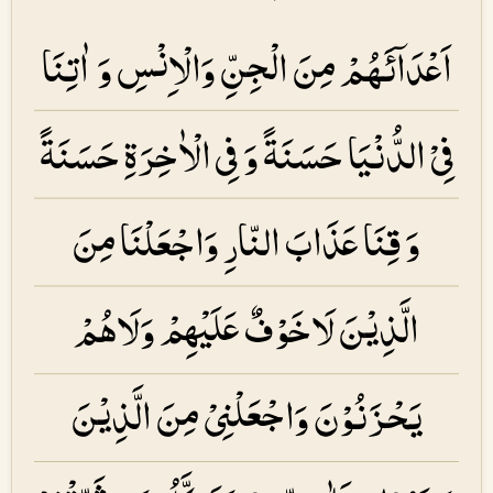
اَعْدَاۤئَهُمْ مِنَ الْجِنِّ وَالْاِنْسِ وَ اٰتِنَا
فِىْ الدُّنْيَا حَسَنَةً وَ فِى الْاٰخِرَةِ حَسَنَةً
وَ قِنَا عَذَابَ النّارِ وَاجْعَلْنَا مِنَ
الَّذِيْنَ لَاخَوْفٌ عَلَيْهِمْ وَلَاهُمْ
يَحْزَنُوْنَ وَاجْعَلْنِىْ مِنَ الَّذِيْنَ