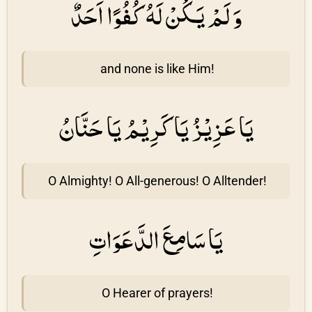
وَ لَمْ يَكُنْ لَهُ كُفُوًا اَحَدٌ
and none is like Him!
يَا عَزِيْزُ يَا كَرِيْمُ يَا حَنَّانُ
O Almighty! O All-generous! O Alltender!
يَا سَامِعَ الدَّعَوَاتِ
O Hearer of prayers!