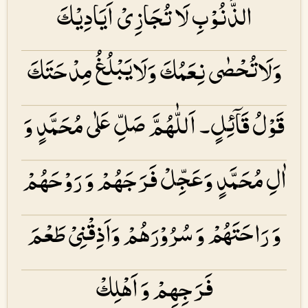
الذُّنُوْبِ لَا تُجَازِىْ اَيَادِيْكَ
وَلَاتُحْصٰى نِعَمُكَ وَلَايَبْلُغُ مِدْحَتَكَ
قَوْلُ قَاۤئِلٍ۔ اَللّٰهُمَّ صَلِّ عَلٰى مُحَمَّدٍ وَ
اٰلِ مُحَمَّدٍ وَعَجِّلْ فَرَجَهُمْ وَ رَوْحَهُمْ
وَ رَاحَتَهُمْ وَ سُرُوْرَهُمْ وَاَذِقْنِىْ طَعْمَ
فَرَجِهِمْ وَ اَهْلِكْ