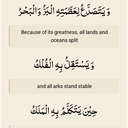
وَ يَتَصَدَّعُ لِعَظَمَتِهِ الْبَرُّ وَالْبَحْرُ
Because of its greatness, all lands and
oceans split
وَ يَسْتَقِلُّ بِهِ الْفُلْكُ
and all arks stand stable
حِيْنَ يَتَكَلَّمُ بِهِ الْمَلَكُ