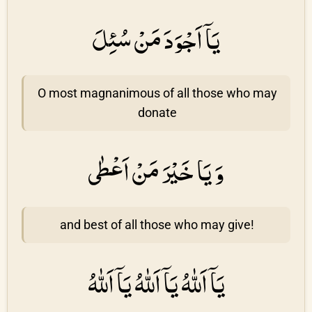
يَاۤ اَجْوَدَ مَنْ سُئِلَ
O most magnanimous of all those who may
donate
وَ يَا خَيْرَ مَنْ اَعْطٰى
and best of all those who may give!
يَاۤ اَللهُ يَاۤ اَللهُ يَاۤ اَللهُ