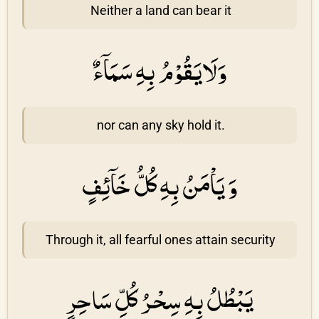
Neither a land can bear it
وَلَايَقُوْمُ بِهِ سَمَاۤءٌ
nor can any sky hold it.
وَ يَاْمَنُ بِهِ كُلُّ خَاۤئِفٍ
Through it, all fearful ones attain security
يَبْطُلُ بِهِ سِحْرُ كُلِّ سَاحِرٍ