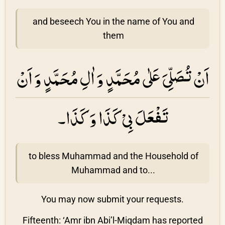
and beseech You in the name of You and
them
اَنْ تُصَلِّىَ عَلٰى مُحَمَّدٍ وَ اٰلِ مُحَمَّدٍ وَ اَنْ
تَفْعَلَ بِىْ كَذَا وَ كَذَا۔
to bless Muhammad and the Household of
Muhammad and to...
You may now submit your requests.
Fifteenth: ‘Amr ibn Abi’l-Miqdam has reported