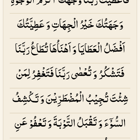
وَجَهَتُكَ خَيْرُ الْجِهَاتِ وَ عَطِيَّتُكَ
اَفْضَلُ الْعَطَايَا وَ اَهْنَاُهَا تُطَاعُ رَبَّنَا
فَتَشْكُرُ وَ تُعْصٰى رَبَّنَا فَتَغْفِرُ لِمَنْ
شِئْتَ تُجِيْبُ الْمُضْطَرِّيْنَ وَ تَكْشِفُ
السُّوْۤءَ وَ تَقْبَلُ التَّوْبَةَ وَ تَعْفُوْ عَنِ