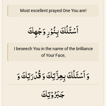
Most excellent prayed One You are!
اَسْئَلُكَ بِنُوْرِ وَجْهِكَ
I beseech You in the name of the brilliance
of Your Face,
وَ اَسْئَلُكَ بِعِزَّتِكَ وَ قُدْرَتِكَ وَ
جَبَرُوْتِكَ