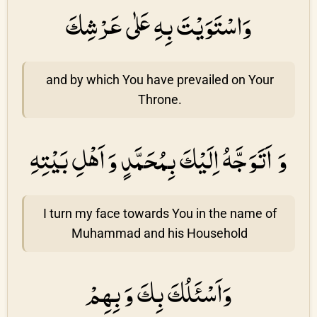
وَاسْتَوَيْتَ بِهِ عَلٰى عَرْشِكَ
and by which You have prevailed on Your
Throne.
وَ اَتَوَجَّهُ اِلَيْكَ بِمُحَمَّدٍ وَ اَهْلِ بَيْتِهِ
I turn my face towards You in the name of
Muhammad and his Household
وَاَسْئَلُكَ بِكَ وَ بِهِمْ