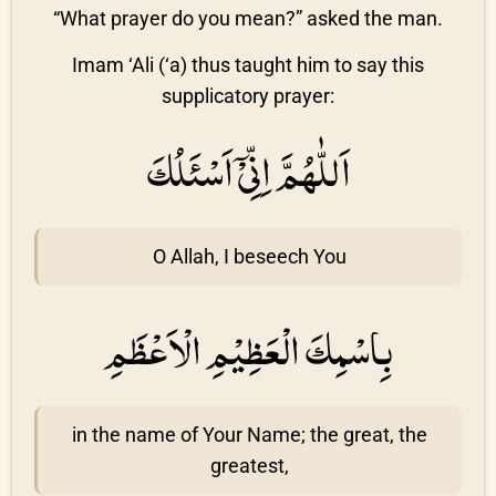
“What prayer do you mean?” asked the man.
Imam ‘Ali (‘a) thus taught him to say this
supplicatory prayer:
اَللّٰهُمَّ اِنِّىْۤ اَسْئَلُكَ
O Allah, I beseech You
بِاسْمِكَ الْعَظِيْمِ الْاَعْظَمِ
in the name of Your Name; the great, the
greatest,