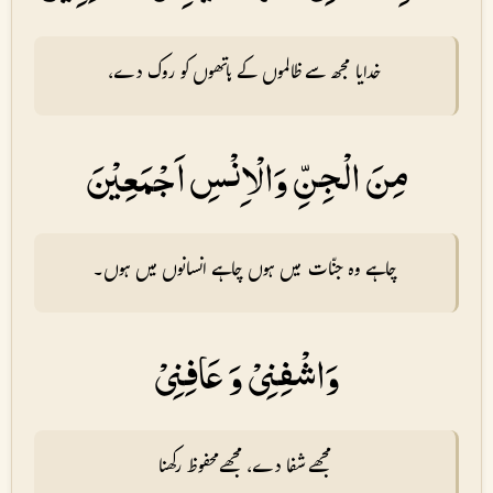
خدایا مجھ سے ظالموں کے ہاتھوں کو روک دے،
مِنَ الْجِنِّ وَالْاِنْسِ اَجْمَعِيْنَ
چاہے وہ جنّات میں ہوں چاہے انسانوں میں ہوں۔
وَاشْفِنِىْ وَ عَافِنِىْ
مجھے شفا دے، مجھے محفوظ رکھنا