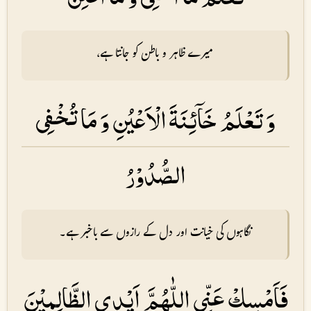
میرے ظاہر و باطن کو جانتا ہے،
وَ تَعْلَمُ خَاۤئِنَةَ الْاَعْيُنِ وَ مَا تُخْفِى
الصُّدُوْرُ
نگاہوں کی خیانت اور دل کے رازوں سے باخبر ہے۔
فَاَمْسِكْ عَنِّى اللّٰهُمَّ اَيْدِى الظَّالِمِيْنَ