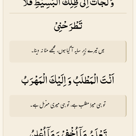
وَ لَجَاْتُ اِلٰى ظِلِّكَ الْبَسِيْطِ فَلَا
تَطْرَحْنِىْ
میں تیرے زیرِ سایہ آگیا ہوں، مجھے مٹا نہ دینا۔
اَنْتَ الْمَطْلَبُ وَ اِلَيْكَ الْمَهْرَبُ
تو ہی میرا مطلب ہے، تو ہی میری منزل ہے۔
تَعْلَمُ مَاۤ اُخْفِىْ وَ مَاۤ اُعْلِنُ