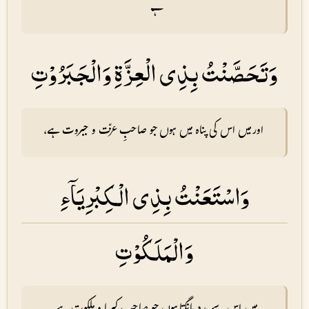
ہے
وَتَحَصَّنْتُ بِذِى الْعِزَّةِ وَالْجَبَرُوْتِ
اور میں اس کی پناہ میں ہوں جو صاحبِ عزّت و جبروت ہے،
وَاسْتَعَنْتُ بِذِى الْكِبْرِيَاۤءِ
وَالْمَلَكُوْتِ