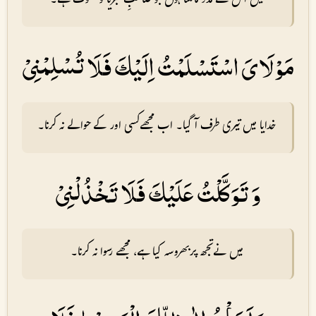
میں اس سے مدد مانگتا ہوں جو صاحبِ کبریا و ملکوت ہے۔
مَوْلَاىَ اسْتَسْلَمْتُ اِلَيْكَ فَلَا تُسْلِمْنِىْ
خدایا میں تیری طرف آگیا۔ اب مجھے کسی اور کے حوالے نہ کرنا۔
وَ تَوَكَّلْتُ عَلَيْكَ فَلَا تَخْذُلْنِىْ
میں نے تجھ پر بھروسہ کیا ہے، مجھے رسوا نہ کرنا۔