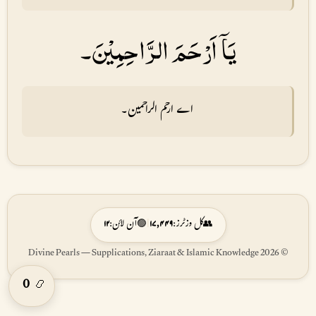
يَاۤ اَرْحَمَ الرَّاحِمِيْنَ۔
اے ارحم الراحمین۔
👥
کل وزٹرز:
۱۷,۴۴۹
|
🟢
آن لائن:
۱۲
© 2026 Divine Pearls — Supplications, Ziaraat & Islamic Knowledge
0
📿