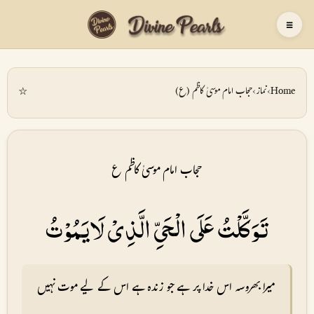
☰
☆
Home
›
نماز
›
حجاب امام موسیٰ کاظم (ع)
حجاب امام موسیٰ کاظم ع
تَوَكَّلْتُ عَلَى الْحَىِّ الَّذِىْ لَايَمُوْتُ
میرا بھروسہ اس خدا پر ہے جو زندہ ہے اس کے لیے موت نہیں