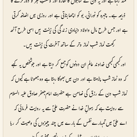
مند رہتا ہے اور یہ دن کے گناہوں کا کفارہ اور وحشتِ قبر کو دور کرنے کا
ذریعہ ہے۔ چہرہ کو نورانی، بو کو اچھا بناتی ہے اور روزی میں اضافہ کرتی
ہے اور جس طرح مال واولاد دنیاوی زندگی کی زینت ہیں اسی طرح آٹھ
رکعت نماز شب نماز وتر کے ساتھ آخرت کی زینت ہیں۔
اور کبھی کبھی خداوند عالم ان دونوں کو جمع کر دیتا ہے اور جو شخص یہ کہے
کہ وہ نماز شب پڑھتا ہے اور دن میں بھوکا رہتا ہے وہ جھوٹا ہے کیوں کہ
نماز شب دن کے رزق کی ضامن ہے حضرت امام جعفر صادق علیہ السلام
سے روایت ہے کہ رسولِؐ خدا نے حضرت علیؑ سے یہ روایت فرمائی کہ
اے علیؑ میں تمہارے نفس کے بارے میں چند چیزوں کی وصیت کر رہا