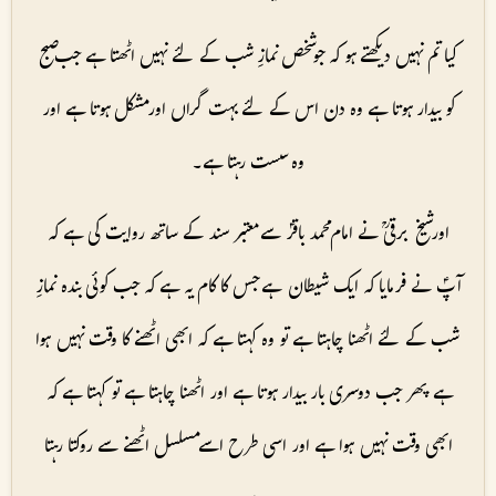
کیا تم نہیں دیکھتے ہو کہ جو شخص نمازِ شب کے لئے نہیں اٹھتا ہے جب صبح
کو بیدار ہوتا ہے وہ دن اس کے لئے بہت گراں اور مشکل ہوتا ہے اور
وہ سست رہتا ہے۔
اور شیخ برقیؒ نے امام محمد باقرؑ سے معتبر سند کے ساتھ روایت کی ہے کہ
آپؑ نے فرمایا کہ ایک شیطان ہے جس کا کام یہ ہے کہ جب کوئی بندہ نمازِ
شب کے لئے اٹھنا چاہتا ہے تو وہ کہتا ہے کہ ابھی اٹھنے کا وقت نہیں ہوا
ہے پھر جب دوسری بار بیدار ہوتا ہے اور اٹھنا چاہتا ہے تو کہتا ہے کہ
ابھی وقت نہیں ہوا ہے اور اسی طرح اسے مسلسل اٹھنے سے روکتا رہتا