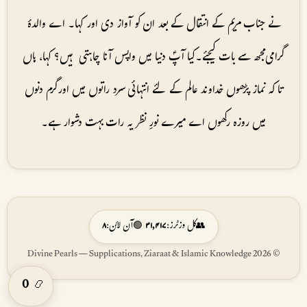
نے جناب مریم کے انتقال کے بعد ان کو آواز دی اور کہا۔ اے والدۂ
گرامی مجھ سے بات کیجئے۔کیا آپؑ دنیا میں واپس آنا چاہتی ہیں؟ کہا، ہاں
تا کہ نماز پڑھوں خداوند عالم کے لئے انتہائی سرد راتوں میں اور گرم دنوں
میں روزہ رکھوں اے میرے نورِ نظر یہ رات بہت دشوار ہے۔
👥
کل وزٹرز:
۳۱,۴۱۷
|
🟢
آن لائن:
۸
© 2026 Divine Pearls — Supplications, Ziaraat & Islamic Knowledge
0
📿