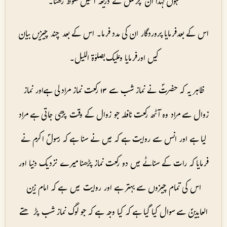
ہوں لہٰذا ان پر عمل کے ذریعہ انھیں محفوظ رکھنا۔
اس کے بعد فرمایا پروردگار ان کی مدد فرما۔ اس کے بعد چند چیزیں بیان
کیں اور فرمایا وعلیک بصلوٰۃ اللیل۔
ظاہر یہ کہ حضرتؐ نے نماز شب سے ۱۳ رکعت نماز مراد لی ہےاور نماز
زوال سے مراد وہ آٹھ رکعت نافلہ جو زوال کے وقت پڑھی جاتی ہے مراد
لیا ہے اور انس سے روایت ہے کہ میں نے سنا ہے کہ رسولؐ اکرم نے
فرمایا کہ رات کے سناٹے میں دو رکعت نماز پڑھنا میرے نزدیک دنیا اور
اس کی تمام چیزوں سے بہتر ہے اور روایت میں ہے کہ امام زین
العابدینؑ سے سوال کیا گیا ہے کہ کیا وجہ ہے کہ جو لوگ نماز شب پڑھتے