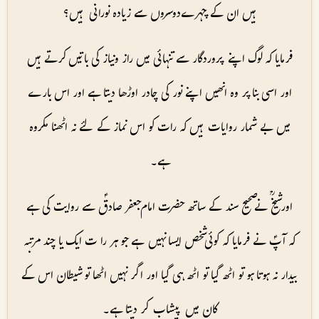
ہیں ان کے چہرےدوسروں سے زیادہ نورانی ہیں؟
فرمایا کہ لوگ اپنے پروردگار سے تنہائی میں راز ونیاز کی باتیں کرتے ہیں
اور اسی بنا پر وہ انھیں اپنے نور کی چادر اوڑھا دیتا ہے اور اس بارے
میں بے شمار روایات ہیں کہ رات کو اس نماز کے لئے نہ اٹھنا مکروہ
ہے۔
اور شیخؒ نے صحیح سند کے ساتھ حضرت امام جعفر صادقؑ سے روایت کی ہے
کہ آپؑ نے فرمایا کہ کوئی شخص ایسا نہیں ہے جو ہر را ت ایک یا چند مرتبہ
بیدار نہ ہوتا ہو تو اٹھ گیا تو اٹھ ہی گیا اور اگر نہیں اٹھا تو شیطان اس کے
کان میں پیشاب کر دیتا ہے۔