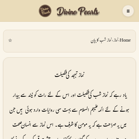
☰
☆
Home
›
نماز
›
نماز شب کا بیان
نماز تہجد کی فضیلت
یاد رہے کہ نماز شب کی فضیلت اور اس کے لئے رات کو نیند سے بیدار
ہونے کے لئے ائمہ علیہم السلام سے بہت سی روایات وارد ہوئی ہیں جن
میں یہ صراحت ہے کہ یہ مومن کا شرف ہے۔ اس نماز سے انسان صحت