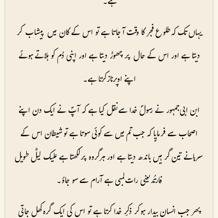
ہے۔
یہاں تک کہ طلوع فجر کا وقت آ جاتا ہے تو اس کے کان میں پیشاب کر
دیتا ہے اور اس کے حال پر چھوڑ دیتا ہے اور اپنی دُم کو ہلاتے ہوئے
اپنے اوپرناز کرتا ہے۔
ابن ابی جمہور نے رسولؐ خدا سے نقل کیا ہے کہ آپؐ نے ایک دن اپنے
اصحاب سے فرمایٍا کہ جب تم میں سے کوئی سوتا ہے تو شیطان اس کے
سرہانے تین گرہیں باندھ دیتا ہے اور ہر گروہ پر لکھتا ہے علیک لیلٌ طویل
فارتُد یعنی رات لمبی ہے آرام سے سو جاؤ۔
پھر جب انسان بیدار ہو کر ذکرِ خدا کرتا ہے تو اس کی ایک گرہ کھل جاتی