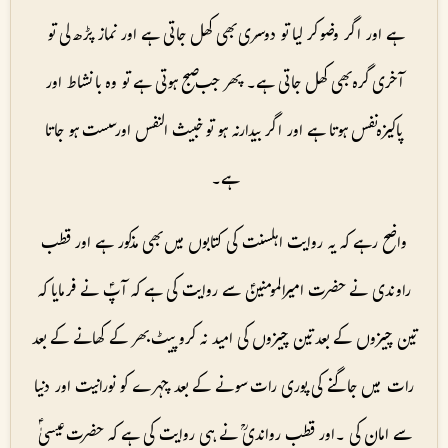
ہے اور اگر وضو کر لیا تو دوسری بھی کھل جاتی ہے اور نماز پڑھ لی تو
آخری گرہ بھی کھل جاتی ہے۔ پھر جب صبح ہوتی ہے تو وہ با نشاط اور
پاکیزہ نفس ہوتا ہے اور اگر بیدارنہ ہو تو خبیث النفس اور سست ہو جاتا
ہے۔
واضح رہے کہ یہ روایت اہلسنت کی کتابوں میں بھی مذکور ہے اور قطب
راوندی نے حضرت امیرالمومنینؑ سے روایت کی ہے کہ آپؑ نے فرمایا کہ
تین چیزوں کے بعد تین چیزوں کی امید نہ کرو پیٹ بھر کے کھانے کے بعد
رات میں جاگنے کی پوری رات سونے کے بعد چہرے کو نورانیت اور دنیا
سے امان کی ۔اور قطب رواندیؒ نے ہی روایت کی ہے کہ حضرت عیسیٰؑ