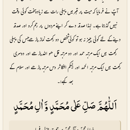
آپؐ نے فرمایا کہ میت پر قبر میں پہلی رات سے زیادہ سخت کوئی وقت
نہیں گذرتا ہے۔ لہٰذا صدقہ دے کر اپنے مردوں پر رحم کرو اور صدقہ
دینےکے لئے کوئی چیز نہ ہو تو کوئی شخص دو رکعت نماز پڑھےجس کی پہلی
رکعت میں ایک مرتبہ حمد اور دو مرتبہ قل ھو اللہ پڑھے اور دوسری
رکعت میں ایک مرتبہ الحمد اور الہٰکم التکاثر دس مرتبہ پڑھے اور سلام کے
بعد کہے:۔
اَللّٰهُمَّ صَلِّ عَلٰى مُحَمَّدٍ وَّ اٰلِ مُحَمَّدٍ