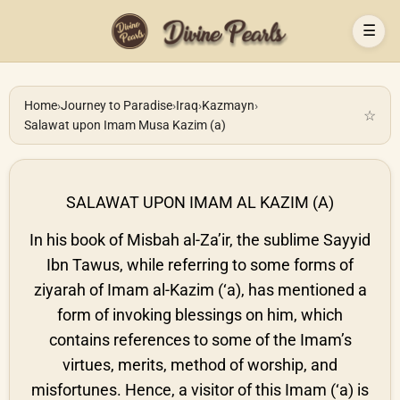
☰
Home
›
Journey to Paradise
›
Iraq
›
Kazmayn
›
☆
Salawat upon Imam Musa Kazim (a)
SALAWAT UPON IMAM AL KAZIM (A)
In his book of Misbah al-Za’ir, the sublime Sayyid
Ibn Tawus, while referring to some forms of
ziyarah of Imam al-Kazim (‘a), has mentioned a
form of invoking blessings on him, which
contains references to some of the Imam’s
virtues, merits, method of worship, and
misfortunes. Hence, a visitor of this Imam (‘a) is