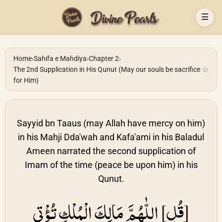
☰
Home
›
Sahifa e Mahdiya
›
Chapter 2
›
☆
The 2nd Supplication in His Qunut (May our souls be sacrifice
for Him)
Sayyid bn Taaus (may Allah have mercy on him)
in his Mahji Dda'wah and Kafa'ami in his Baladul
Ameen narrated the second supplication of
Imam of the time (peace be upon him) in his
Qunut.
[قُلِ] اللّٰهُمَّ مَالِكَ الْمُلْكِ تُؤْتِي