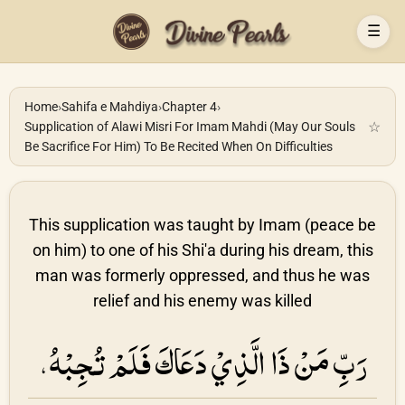
☰
Home
›
Sahifa e Mahdiya
›
Chapter 4
›
☆
Supplication of Alawi Misri For Imam Mahdi (May Our Souls
Be Sacrifice For Him) To Be Recited When On Difficulties
This supplication was taught by Imam (peace be
on him) to one of his Shi'a during his dream, this
man was formerly oppressed, and thus he was
relief and his enemy was killed
رَبِّ مَنْ ذَا الَّذِيْ دَعَاكَ فَلَمْ تُجِبْهُ،