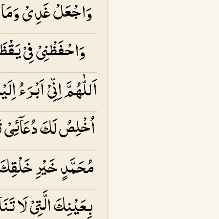
وَاجْعَلْ غَدِىْ وَمَا بَعْ
وَاحْفَظْنِىْ فِىْ يَقْظَ
اَللّٰهُمَّ اِنِّىْ اَبْرَءُ ا
اُخْلِصُ لَكَ دُعَاۤئِىْ تَ
مُحَمَّدٍ خَيْرِ خَلْقِكَ، 
بِعَيْنِكَ الَّتِىْ لَا تَن