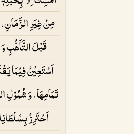
مِنْ غِيَرِ الزَّمَانِ، و
قَبْلَ التَّاَهُّبِ وَ
اَسْتَعِيْنُ فِيْمَا يَقْت
تَمَامِهَا، وَ شُمُوْلِ الس
اَحْتَرِزُ بِسُلْطَانِ