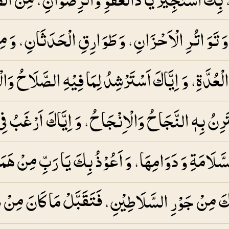
َ تَوَاتُرِ الْاَحْزَانِ، وَ طَوَارِقِ الْحَدَثَانِ، وَ مِن
 الْعُدَّةِ، وَ اِيَّاكَ اَسْتَرْشِدُ لِمَا فِيْهِ الصَّلَاحُ وَ
َرِنُ بِهٖ النَّجَاحُ وَالْاِنْجَاحُ، وَ اِيَّاكَ اَرْغَبُ فِى
َّلَامَةِ وَ دَوَامِهَا، وَ اَعُوْذُ بِكَ يَا رَبِّ مِنْ هَ
كَ مِنْ جَوْرِ السَّلَاطِيْنِ، فَتَقَبَّلْ مَا كَانَ مِنْ ص