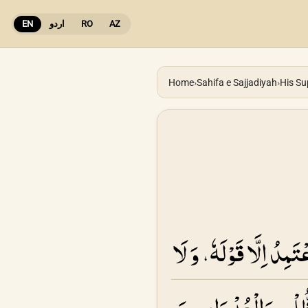
AZ
RO
اردو
EN
Home
›
Sahifa e Sajjadiyah
›
His Su
َمِدُ اِلَّا قَوْلَهٗ، وَ لَا
ُّلْمِ وَالْعُدْوَانِ، وَ