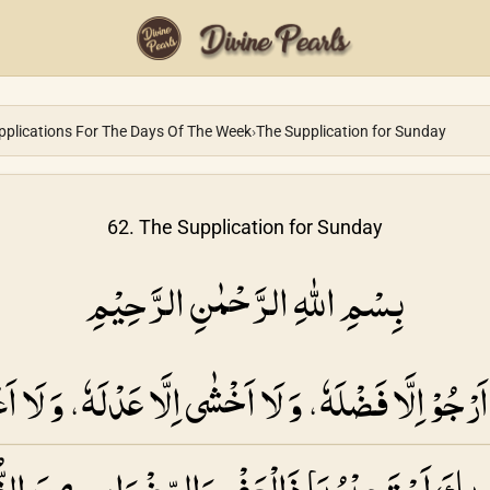
pplications For The Days Of The Week
›
The Supplication for Sunday
62. The Supplication for Sunday
بِسْمِ اللهِ الرَّحْمٰنِ الرَّحِيْمِ
جُوْ اِلَّا فَضْلَهٗ، وَ لَا اَخْشٰى اِلَّا عَدْلَهٗ، وَ لَا اَعْت
، بِكَ اَسْتَجِيْرُ يَا ذَالْعَفْوِ وَالرِّضْوَانِ، مِنَ الظ