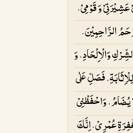
 عَشِيْرَتِىْ وَ قَوْمِىْ،
اَرْحَمُ الرَّاحِمِيْنَ.
 الشِّرْكِ وَالْاِلْحَادِ، وَ
لْاِثَابَةِ، فَصَلِّ عَلٰى
لَا يُضَامُ، وَاحْفَظْنِىْ
َغْفِرَةِ عُمْرِىْ،اِنَّكَ