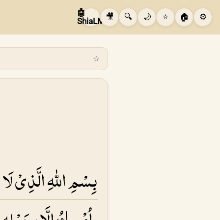
🤖
🎥
🔍
🌙
⭐
🏠
⚙️
ShiaLM
☆
بِسْمِ اللهِ الَّذِىْ لَا اَرْ
اُمْسِكُ اِلَّا بِحَبْلِهٖ