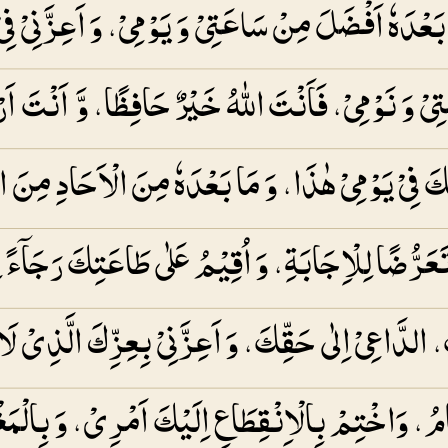
دَهٗ اَفْضَلَ مِنْ سَاعَتِىْ وَ يَوْمِىْ، وَ اَعِزَّنِىْ فِىْ
تِىْ وَ نَوْمِىْ، فَاَنْتَ اللهُ خَيْرٌ حَافِظًا، وَّ اَنْتَ 
ِلَيْكَ فِىْ يَوْمِىْ هٰذَا، وَ مَا بَعْدَهٗ مِنَ الْاَحَادِ مِنَ
عَرُّضًا لِلْاِجَابَةِ، وَ اُقِيْمُ عَلٰى طَاعَتِكَ رَجَاۤءً لِ
الدَّاعِىْ اِلٰى حَقِّكَ، وَ اَعِزَّنِىْ بِعِزِّكَ الَّذِىْ 
َامُ، وَاخْتِمْ بِالْاِنْقِطَاعِ اِلَيْكَ اَمْرِىْ، وَ بِالْم