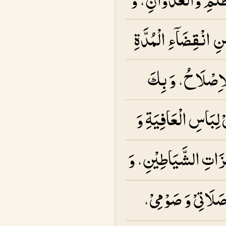
ِ انْقِضَاۤءِ الْمُدَّةِ
الْاِصْلَاحُ، وَ بِكَ
ْ لِبَاسِ الْعَافِيَةِ وَ
مَزَاتِ الشَّيَاطِيْنِ، وَ
َلَاتِىْ وَ صَوْمِىْ،