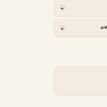
➔
لحات
➔