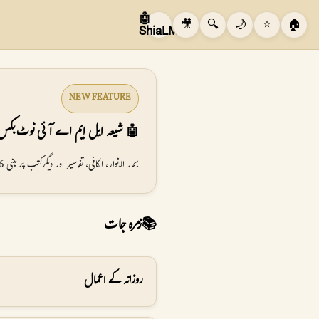
🤖
🎥
🔍
🌙
⭐
🏠
ShiaLM
NEW FEATURE
🤖 شیعہ ایل ایم اے آئی نوٹ بکس
بحار الانوار، الکافی، تفاسیر اور دیگر کتب پر مبنی 16 اے آئی نوٹ بکس کا مطالعہ کریں۔
📚
زمرہ جات
روزانہ کے اعمال