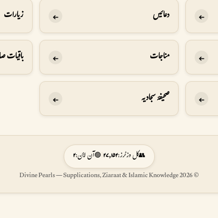
دعائیں
زیارات
➔
➔
مناجات
باقیات صا
➔
➔
صحيفۂ سجاديہ
➔
➔
👥
کل وزٹرز:
۲۷,۱۵۲
|
🟢
آن لائن:
۲
© 2026 Divine Pearls — Supplications, Ziaraat & Islamic Knowledge