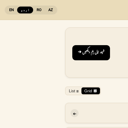
AZ
RO
اردو
EN
شیعہ ایل ایم دیکھیں ➔
☰ List
🔲 Grid
➔