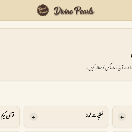
تعقیبات نماز
قرآن كريم
➔
➔