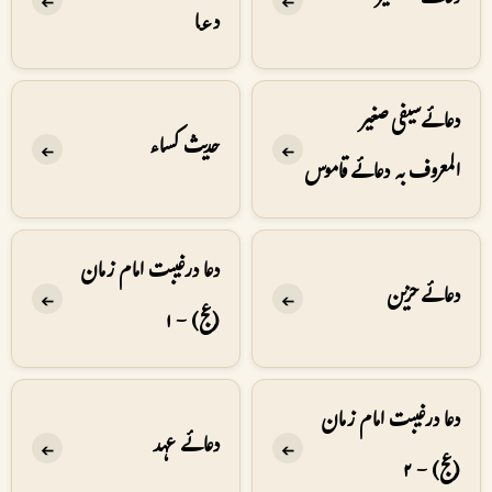
دعائے یستشیر
➔
➔
دعا
دعائے سیفی صغیر
حدیث کساء
➔
➔
المعروف بہ دعائے قاموس
دعا در غیبت امام زمان
دعائے حزین
➔
➔
(عج) - ۱
دعا در غیبت امام زمان
دعائے عہد
➔
➔
(عج) - ۲