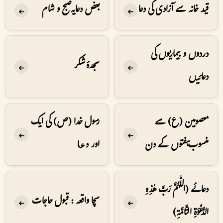
قید خانہ سے آزادی کی دعا
بعض دعایہ صبح و شام
➔
➔
دردوں و بیماریوں کی
سجدۂ شکر
➔
➔
دعائیں
معصومین (ع) سے
رسول خدا (ص) کی ایک
➔
➔
منسوب ہفتوں کے دن
اور دعا
دعائے (اللّٰهُمَّ رَبَّ هٰذِهِ
سچا واقعہ : قبول حاجات
➔
➔
الدَّعْوَةِ التَّامَّةِ)