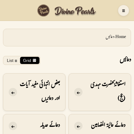
☰
Home
›
دعائیں
دعائیں
☰ List
🔲 Grid
استغاثہ بحضرت مہدی
بعض انتہائی مفید آیات
➔
➔
(عج)
اور دعائیں
دعائے عالیۃ المضامین
دعائے عدیلہ
➔
➔