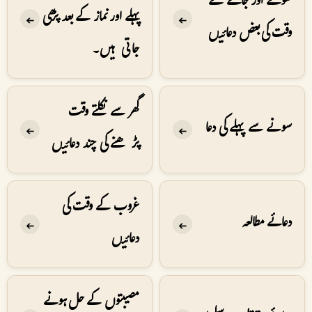
سونے اور جاگنے کے
پہلے اور نماز کے بعد پڑھی
➔
➔
وقت کی بعض دعائیں
جاتی ہیں۔
گھر سے نکلتے وقت
سونے سے پہلے کی دعا
➔
➔
پڑھنے کی چند دعائیں
غروب کے وقت کی
دعائے مطالعہ
➔
➔
دعائیں
مصیبتوں کے حل ہونے