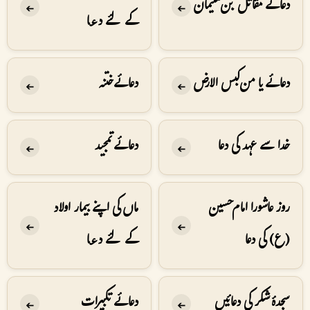
دعائے مقاتل بن سلیمان
➔
➔
کے لئے دعا
دعائے یا من کبس الارض
دعائے ختنہ
➔
➔
خدا سے عہد کی دعا
دعائے تمجید
➔
➔
روز عاشورا امام حسین
ماں کی اپنے بیمار اولاد
➔
➔
(ع) کی دعا
کے لئے دعا
سجدۂ شکر کی دعائیں
دعائے تکبیرات
➔
➔