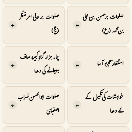
صلوات بر حسن بن علی
صلوات بر ولی امر منتظر
➔
➔
بن محمد (ع)
(عج)
چار ہزار گناہِ کبیرہ معاف
استغفار معجزه آسا
➔
➔
ہوجانے کی دعا
خواہشات کی تکمیل کے
صلوات ابوالحسن ضراب
➔
➔
لئے دعا
اصفہانی