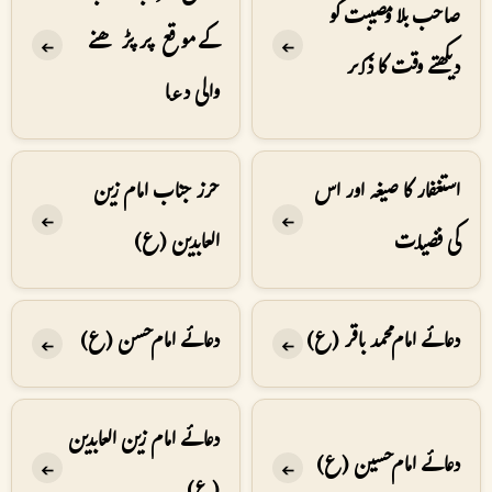
صاحب بلا ومصیبت کو
کے موقع پر پڑھنے
➔
➔
دیکھتے وقت کا ذکر
والی دعا
استغفار کا صیغہ اور اس
حرز جناب امام زین
➔
➔
کی فضیلت
العابدین (ع)
دعائے امام محمد باقر (ع)
دعائے امام حسن (ع)
➔
➔
دعائے امام زین العابدین
دعائے امام حسین (ع)
➔
➔