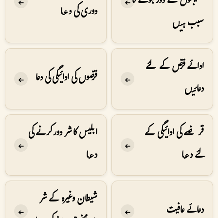
مصیبتوں سے دور ہونے کا
➔
➔
دوری کی دعا
سبب ہیں
ادائے قرض کے لئے
قرضوں کی ادائیگی کی دعا
➔
➔
دعائیں
قرضے کی ادائیگی کے
ابلیس کا شر دور کرنے کی
➔
➔
لئے دعا
دعا
شیطان وغیرہ کے شر
دعائے عافیت
➔
➔