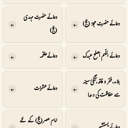
دعائے حضرت مہدی
دعائے حضرت حجۃ (عج)
➔
➔
(عج)
دعائے اللّهم اَصلح عبدك
دعائے علقمہ
➔
➔
بلاء، فقر و فاقہ، تنگیٔ سینہ
دعائے عشرات
➔
➔
سے حفاظت کی دعا
امام عصر(عج) کے لئے