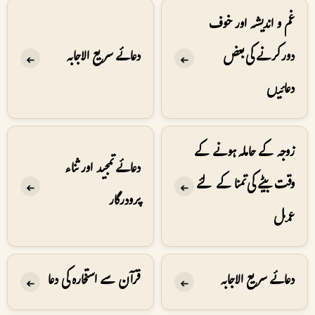
غم و اندیشہ اور خوف
دور کرنے کی بعض
دعائے سریع الاجابہ
➔
➔
دعائیں
زوجہ کے حاملہ ہونے کے
دعائے تمجید اور ثناء
وقت بیٹے کی تمنا کے لئے
➔
➔
پرودرگار
عمل
دعائے سریع الاجابہ
قرآن سے استخارہ کی دعا
➔
➔