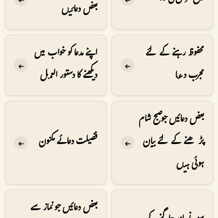
بعض دعائیں
محفوظ رہنے کے لئے
اپنے مدعا کو خواب میں
➔
➔
مجرب دعا
دیکھنے کا دستور العمل
بعض دعائیں جو صبح شام
پڑھنے کے لئے بیان
فضیلت دعائے مکنون
➔
➔
ہوئی ہیں
بعض دعائیں جو نماز سے