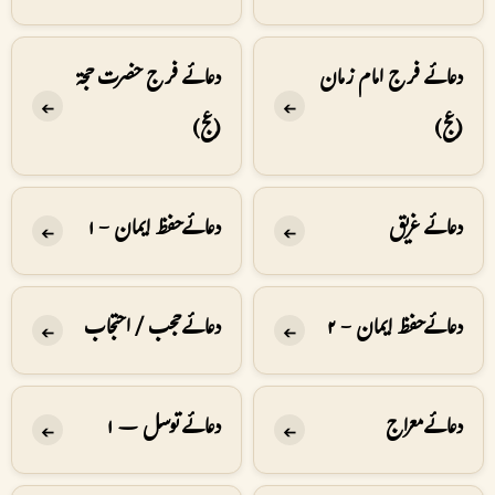
دعائے فرج امام زمان
دعائے فرج حضرت حجۃ
➔
➔
(عج)
(عج)
دعائے غريق
دعائے حفظ ايمان - ۱
➔
➔
دعائے حفظ ايمان - ۲
دعائے حجب / احتجاب
➔
➔
دعائے معراج
دعائے توسل – ۱
➔
➔