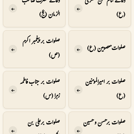
دعائے امام حسن عسکری
دعائے حضرت صاحب
➔
➔
(ع)
الزمان (عج)
صلوات بر پیغمبر اکرم
صلوات معصومین (ع)
➔
➔
(ص)
صلوات بر امیرالمومنین
صلوات بر جناب فاطمہ
➔
➔
(ع)
زہرا (س)
صلوات بر حسن و حسین
صلوات بر علی بن
➔
➔