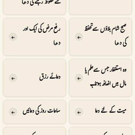
سے محفوظ رہنے کی دعا
صبح شام بلاؤں سے تحفظ
رفع مرض کی ایک اور
➔
➔
کی دعا
دعا
وہ استغفار جس سے علم یا
دعائے رزق
➔
➔
مال میں اضافہ ہوتا ہے
میت کے لئے دعا
ساعات روز کی دعائیں
➔
➔