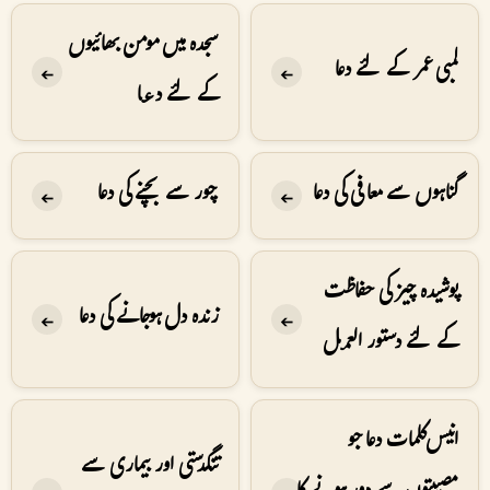
سجدہ میں مومن بھائیوں
لمبی عمر کے لئے دعا
➔
➔
کے لئے دعا
گناہوں سے معافی کی دعا
چور سے بچنے کی دعا
➔
➔
پوشیدہ چیز کی حفاظت
زندہ دل ہوجانے کی دعا
➔
➔
کے لئے دستور العمل
انیس کلمات دعا جو
تنگدستی اور بیماری سے