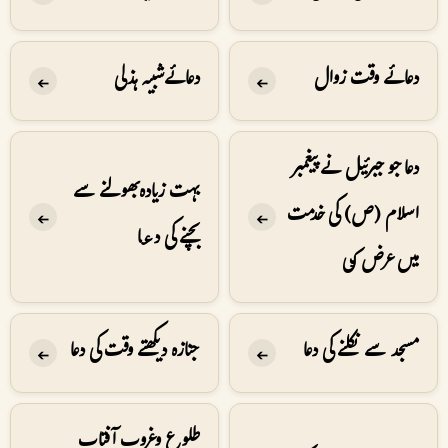
دعائے وقت زوال
دعائے شبیہ ہذلی
➔
➔
دعا جو جبرئیل نے پیغمبر
بہت زیادہ بھولنے سے
اسلام (ص) کی خدمت
➔
➔
بچنے کی دعا
میں عرض کی
مسجد سے نکلنے کی دعا
جنازہ دیکھتے وقت کی دعا
➔
➔
طلوع وغروب آفتاب