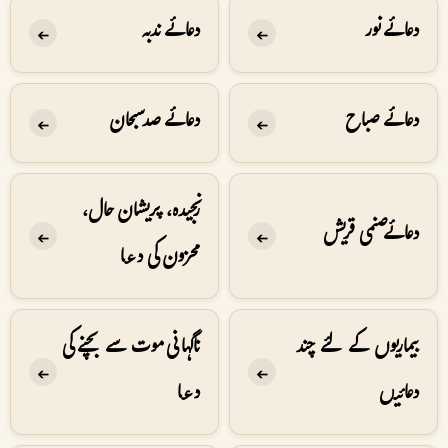
دعائے نور
دعائے ندبہ
➔
➔
دعائے صباح
دعائے صد سبحان
➔
➔
رنجیدہ، پریشان حال،
دعائے صنمی قریش
➔
➔
محزون كی دعا
بیماریوں کے لئے چند
ناگہانی موت سے بچنے کی
➔
➔
دعائیں
دعا