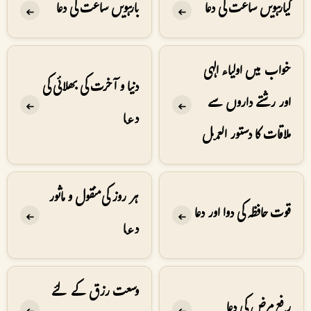
گیارہویں ساعت کی دعا
بارہویں ساعت کی دعا
➔
➔
خواب میں اولیاء الہی
دنیا و آخرت کی بھلائی کی
اور رشتے داروں سے
➔
➔
دعا
ملاقات کا دستور العمل
ہر روز کی منقول و ماثور
قوت حافظہ کی دوا اور دعا
➔
➔
دعا
وسعت رزق کے لئے
رفع مرض کی دعا
➔
➔