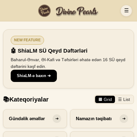
☰
NEW FEATURE
🤖 ShiaLM SÜ Qeyd Dəftərləri
Baharul-Ənvar, Əl-Kafi və Təfsirləri əhatə edən 16 SÜ qeyd
dəftərini kəşf edin.
ShiaLM-ə baxın ➔
📚
Kateqoriyalar
🔲 Grid
☰ List
Gündəlik əməllər
Namazın təqibatı
➔
➔