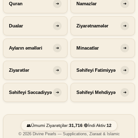
Quran
Namazlar
➔
➔
Dualar
Ziyarətnamələr
➔
➔
Ayların əməlləri
Minacatlar
➔
➔
Ziyarətlər
Səhifeyi Fatimiyyə
➔
➔
Səhifeyi Səccadiyyə
Səhifeyi Mehdiyyə
➔
➔
👥
Ümumi Ziyarətçilər:
31,716
|
🟢
İndi Aktiv:
12
© 2026 Divine Pearls — Supplications, Ziaraat & Islamic