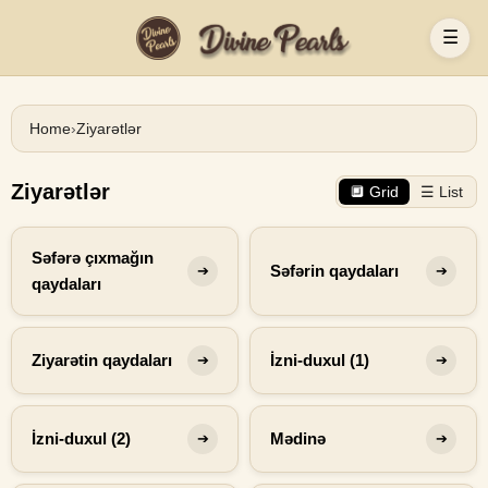
☰
Home
›
Ziyarətlər
Ziyarətlər
🔲 Grid
☰ List
Səfərə çıxmağın
Səfərin qaydaları
➔
➔
qaydaları
Ziyarətin qaydaları
İzni-duxul (1)
➔
➔
İzni-duxul (2)
Mədinə
➔
➔