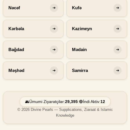
Nəcəf
Kufə
➔
➔
Kərbəla
Kazimeyn
➔
➔
Bağdad
Mədain
➔
➔
Məşhəd
Samirra
➔
➔
👥
Ümumi Ziyarətçilər:
29,395
|
🟢
İndi Aktiv:
12
© 2026 Divine Pearls — Supplications, Ziaraat & Islamic
Knowledge