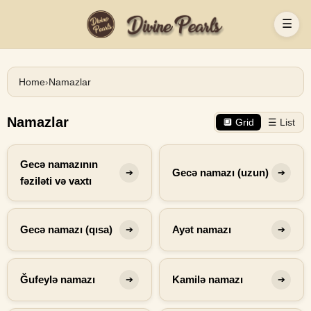
☰
Home
›
Namazlar
Namazlar
🔲 Grid
☰ List
Gecə namazının
Gecə namazı (uzun)
➔
➔
fəziləti və vaxtı
Gecə namazı (qısa)
Ayət namazı
➔
➔
Ğufeylə namazı
Kamilə namazı
➔
➔