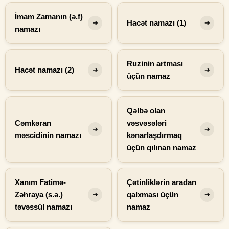
İmam Zamanın (ə.f)
Hacət namazı (1)
➔
➔
namazı
Ruzinin artması
Hacət namazı (2)
➔
➔
üçün namaz
Qəlbə olan
Cəmkəran
vəsvəsələri
➔
➔
məscidinin namazı
kənarlaşdırmaq
üçün qılınan namaz
Xanım Fatimə-
Çətinliklərin aradan
Zəhraya (s.ə.)
qalxması üçün
➔
➔
təvəssül namazı
namaz