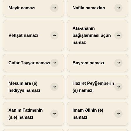
Meyit namazı
Nafilə namazları
➔
➔
Ata-ananın
Vəhşət namazı
bağışlanması üçün
➔
➔
namaz
Cəfər Təyyar namazı
Bayram namazı
➔
➔
Məsumlara (ə)
Həzrət Peyğəmbərin
➔
➔
hədiyyə namazı
(s) namazı
Xanım Fatimənin
İmam Əlinin (ə)
➔
➔
(s.ə) namazı
namazı