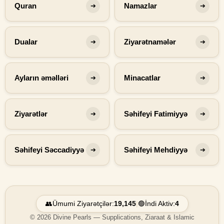
Quran
Namazlar
➔
➔
Dualar
Ziyarətnamələr
➔
➔
Ayların əməlləri
Minacatlar
➔
➔
Ziyarətlər
Səhifeyi Fatimiyyə
➔
➔
Səhifeyi Səccadiyyə
Səhifeyi Mehdiyyə
➔
➔
👥
Ümumi Ziyarətçilər:
19,145
|
🟢
İndi Aktiv:
4
© 2026 Divine Pearls — Supplications, Ziaraat & Islamic