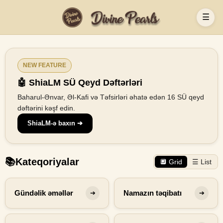
☰
NEW FEATURE
🤖 ShiaLM SÜ Qeyd Dəftərləri
Baharul-Ənvar, Əl-Kafi və Təfsirləri əhatə edən 16 SÜ qeyd
dəftərini kəşf edin.
ShiaLM-ə baxın ➔
📚
Kateqoriyalar
🔲 Grid
☰ List
Gündəlik əməllər
Namazın təqibatı
➔
➔