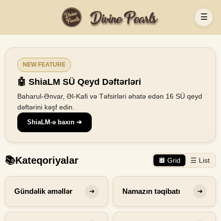
☰
NEW FEATURE
🤖 ShiaLM SÜ Qeyd Dəftərləri
Baharul-Ənvar, Əl-Kafi və Təfsirləri əhatə edən 16 SÜ qeyd
dəftərini kəşf edin.
ShiaLM-ə baxın ➔
📚
Kateqoriyalar
🔲 Grid
☰ List
Gündəlik əməllər
Namazın təqibatı
➔
➔