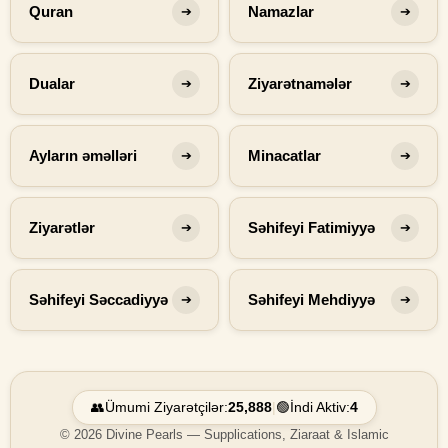
Quran
Namazlar
➔
➔
Dualar
Ziyarətnamələr
➔
➔
Ayların əməlləri
Minacatlar
➔
➔
Ziyarətlər
Səhifeyi Fatimiyyə
➔
➔
Səhifeyi Səccadiyyə
Səhifeyi Mehdiyyə
➔
➔
👥
Ümumi Ziyarətçilər:
25,888
|
🟢
İndi Aktiv:
4
© 2026 Divine Pearls — Supplications, Ziaraat & Islamic