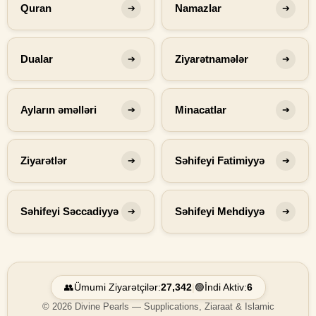
Quran
Namazlar
➔
➔
Dualar
Ziyarətnamələr
➔
➔
Ayların əməlləri
Minacatlar
➔
➔
Ziyarətlər
Səhifeyi Fatimiyyə
➔
➔
Səhifeyi Səccadiyyə
Səhifeyi Mehdiyyə
➔
➔
👥
Ümumi Ziyarətçilər:
27,342
|
🟢
İndi Aktiv:
6
© 2026 Divine Pearls — Supplications, Ziaraat & Islamic