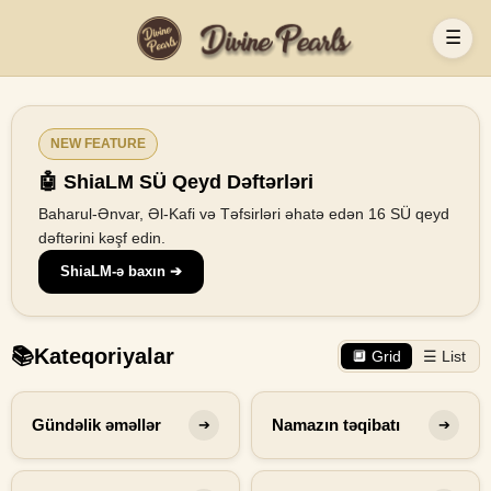
☰
NEW FEATURE
🤖 ShiaLM SÜ Qeyd Dəftərləri
Baharul-Ənvar, Əl-Kafi və Təfsirləri əhatə edən 16 SÜ qeyd
dəftərini kəşf edin.
ShiaLM-ə baxın ➔
📚
Kateqoriyalar
🔲 Grid
☰ List
Gündəlik əməllər
Namazın təqibatı
➔
➔