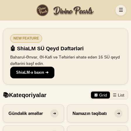
☰
NEW FEATURE
🤖 ShiaLM SÜ Qeyd Dəftərləri
Baharul-Ənvar, Əl-Kafi və Təfsirləri əhatə edən 16 SÜ qeyd
dəftərini kəşf edin.
ShiaLM-ə baxın ➔
📚
Kateqoriyalar
🔲 Grid
☰ List
Gündəlik əməllər
Namazın təqibatı
➔
➔