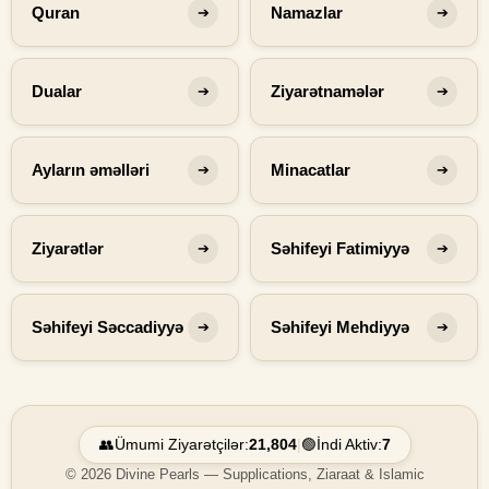
Quran
Namazlar
➔
➔
Dualar
Ziyarətnamələr
➔
➔
Ayların əməlləri
Minacatlar
➔
➔
Ziyarətlər
Səhifeyi Fatimiyyə
➔
➔
Səhifeyi Səccadiyyə
Səhifeyi Mehdiyyə
➔
➔
👥
Ümumi Ziyarətçilər:
21,804
|
🟢
İndi Aktiv:
7
© 2026 Divine Pearls — Supplications, Ziaraat & Islamic