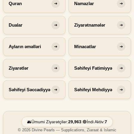
Quran
Namazlar
➔
➔
Dualar
Ziyarətnamələr
➔
➔
Ayların əməlləri
Minacatlar
➔
➔
Ziyarətlər
Səhifeyi Fatimiyyə
➔
➔
Səhifeyi Səccadiyyə
Səhifeyi Mehdiyyə
➔
➔
👥
Ümumi Ziyarətçilər:
29,963
|
🟢
İndi Aktiv:
7
© 2026 Divine Pearls — Supplications, Ziaraat & Islamic