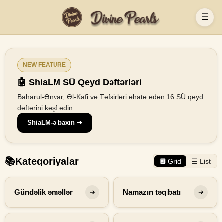
☰
NEW FEATURE
🤖 ShiaLM SÜ Qeyd Dəftərləri
Baharul-Ənvar, Əl-Kafi və Təfsirləri əhatə edən 16 SÜ qeyd
dəftərini kəşf edin.
ShiaLM-ə baxın ➔
📚
Kateqoriyalar
🔲 Grid
☰ List
Gündəlik əməllər
Namazın təqibatı
➔
➔