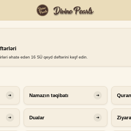
tərləri
rləri əhatə edən 16 SÜ qeyd dəftərini kəşf edin.
Namazın təqibatı
Qura
➔
➔
Dualar
Ziyar
➔
➔