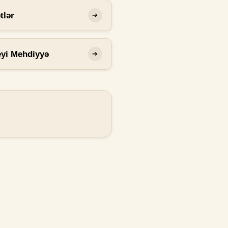
tlər
➔
eyi Mehdiyyə
➔