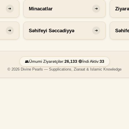
Minacatlar
Ziyarə
➔
➔
Səhifeyi Səccadiyyə
Səhif
➔
➔
👥
Ümumi Ziyarətçilər:
26,133
|
🟢
İndi Aktiv:
33
© 2026 Divine Pearls — Supplications, Ziaraat & Islamic Knowledge