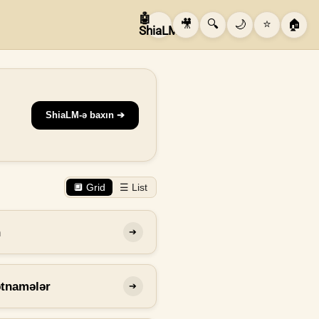
🤖
🎥
🔍
🌙
⭐
🏠
ShiaLM
ShiaLM-ə baxın ➔
🔲 Grid
☰ List
n
➔
ətnamələr
➔