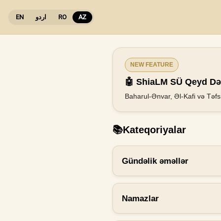
EN
اردو
RO
AZ
NEW FEATURE
🤖 ShiaLM SÜ Qeyd Dəf
Baharul-Ənvar, Əl-Kafi və Təfsi
📚
Kateqoriyalar
Gündəlik əməllər
Namazlar