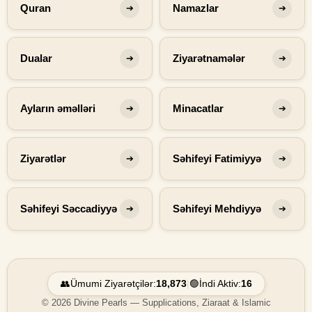
Quran
Namazlar
➔
➔
Dualar
Ziyarətnamələr
➔
➔
Ayların əməlləri
Minacatlar
➔
➔
Ziyarətlər
Səhifeyi Fatimiyyə
➔
➔
Səhifeyi Səccadiyyə
Səhifeyi Mehdiyyə
➔
➔
👥
Ümumi Ziyarətçilər:
18,873
|
🟢
İndi Aktiv:
16
© 2026 Divine Pearls — Supplications, Ziaraat & Islamic