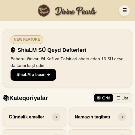
☰
NEW FEATURE
🤖 ShiaLM SÜ Qeyd Dəftərləri
Baharul-Ənvar, Əl-Kafi və Təfsirləri əhatə edən 16 SÜ qeyd
dəftərini kəşf edin.
ShiaLM-ə baxın ➔
📚
Kateqoriyalar
🔲 Grid
☰ List
Gündəlik əməllər
Namazın təqibatı
➔
➔