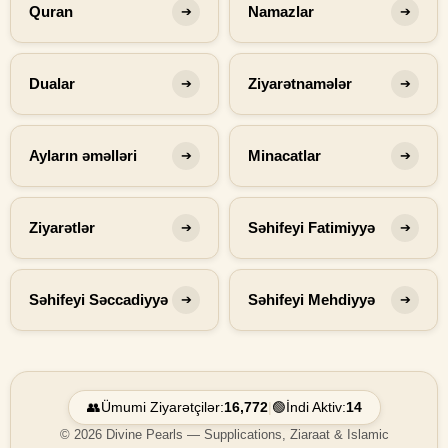
Quran
Namazlar
➔
➔
Dualar
Ziyarətnamələr
➔
➔
Ayların əməlləri
Minacatlar
➔
➔
Ziyarətlər
Səhifeyi Fatimiyyə
➔
➔
Səhifeyi Səccadiyyə
Səhifeyi Mehdiyyə
➔
➔
👥
Ümumi Ziyarətçilər:
16,772
|
🟢
İndi Aktiv:
14
© 2026 Divine Pearls — Supplications, Ziaraat & Islamic