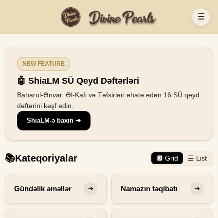
☰
NEW FEATURE
🤖 ShiaLM SÜ Qeyd Dəftərləri
Baharul-Ənvar, Əl-Kafi və Təfsirləri əhatə edən 16 SÜ qeyd
dəftərini kəşf edin.
ShiaLM-ə baxın ➔
📚
Kateqoriyalar
🔲 Grid
☰ List
Gündəlik əməllər
Namazın təqibatı
➔
➔