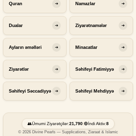
Quran
Namazlar
➔
➔
Dualar
Ziyarətnamələr
➔
➔
Ayların əməlləri
Minacatlar
➔
➔
Ziyarətlər
Səhifeyi Fatimiyyə
➔
➔
Səhifeyi Səccadiyyə
Səhifeyi Mehdiyyə
➔
➔
👥
Ümumi Ziyarətçilər:
21,790
|
🟢
İndi Aktiv:
8
© 2026 Divine Pearls — Supplications, Ziaraat & Islamic