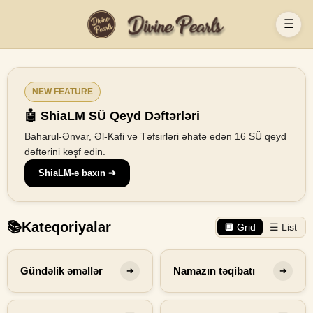
☰
NEW FEATURE
🤖 ShiaLM SÜ Qeyd Dəftərləri
Baharul-Ənvar, Əl-Kafi və Təfsirləri əhatə edən 16 SÜ qeyd
dəftərini kəşf edin.
ShiaLM-ə baxın ➔
📚
Kateqoriyalar
🔲 Grid
☰ List
Gündəlik əməllər
Namazın təqibatı
➔
➔