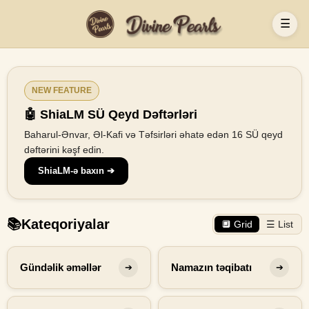
☰
NEW FEATURE
🤖 ShiaLM SÜ Qeyd Dəftərləri
Baharul-Ənvar, Əl-Kafi və Təfsirləri əhatə edən 16 SÜ qeyd
dəftərini kəşf edin.
ShiaLM-ə baxın ➔
📚
Kateqoriyalar
🔲 Grid
☰ List
Gündəlik əməllər
Namazın təqibatı
➔
➔