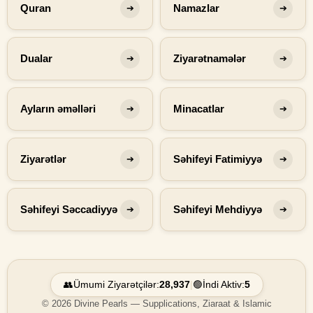
Quran
Namazlar
➔
➔
Dualar
Ziyarətnamələr
➔
➔
Ayların əməlləri
Minacatlar
➔
➔
Ziyarətlər
Səhifeyi Fatimiyyə
➔
➔
Səhifeyi Səccadiyyə
Səhifeyi Mehdiyyə
➔
➔
👥
Ümumi Ziyarətçilər:
28,937
|
🟢
İndi Aktiv:
5
© 2026 Divine Pearls — Supplications, Ziaraat & Islamic