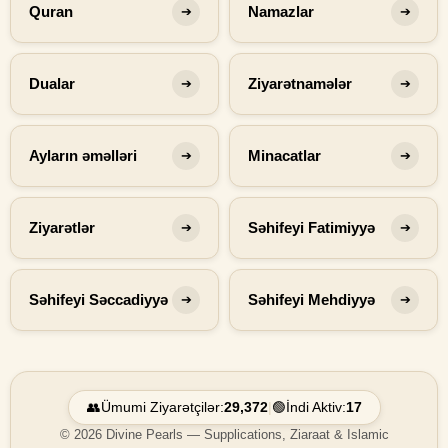
Quran
Namazlar
➔
➔
Dualar
Ziyarətnamələr
➔
➔
Ayların əməlləri
Minacatlar
➔
➔
Ziyarətlər
Səhifeyi Fatimiyyə
➔
➔
Səhifeyi Səccadiyyə
Səhifeyi Mehdiyyə
➔
➔
👥
Ümumi Ziyarətçilər:
29,372
|
🟢
İndi Aktiv:
17
© 2026 Divine Pearls — Supplications, Ziaraat & Islamic