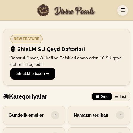
☰
NEW FEATURE
🤖 ShiaLM SÜ Qeyd Dəftərləri
Baharul-Ənvar, Əl-Kafi və Təfsirləri əhatə edən 16 SÜ qeyd
dəftərini kəşf edin.
ShiaLM-ə baxın ➔
📚
Kateqoriyalar
🔲 Grid
☰ List
Gündəlik əməllər
Namazın təqibatı
➔
➔