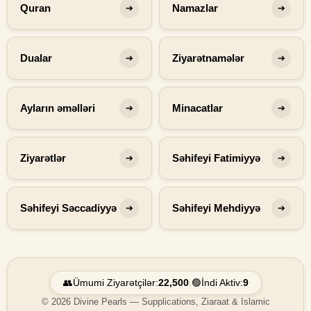
Quran
Namazlar
➔
➔
Dualar
Ziyarətnamələr
➔
➔
Ayların əməlləri
Minacatlar
➔
➔
Ziyarətlər
Səhifeyi Fatimiyyə
➔
➔
Səhifeyi Səccadiyyə
Səhifeyi Mehdiyyə
➔
➔
👥
Ümumi Ziyarətçilər:
22,500
|
🟢
İndi Aktiv:
9
© 2026 Divine Pearls — Supplications, Ziaraat & Islamic