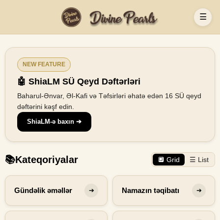
☰
NEW FEATURE
🤖 ShiaLM SÜ Qeyd Dəftərləri
Baharul-Ənvar, Əl-Kafi və Təfsirləri əhatə edən 16 SÜ qeyd
dəftərini kəşf edin.
ShiaLM-ə baxın ➔
📚
Kateqoriyalar
🔲 Grid
☰ List
Gündəlik əməllər
Namazın təqibatı
➔
➔