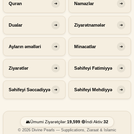
Quran
Namazlar
➔
➔
Dualar
Ziyarətnamələr
➔
➔
Ayların əməlləri
Minacatlar
➔
➔
Ziyarətlər
Səhifeyi Fatimiyyə
➔
➔
Səhifeyi Səccadiyyə
Səhifeyi Mehdiyyə
➔
➔
👥
Ümumi Ziyarətçilər:
19,599
|
🟢
İndi Aktiv:
32
© 2026 Divine Pearls — Supplications, Ziaraat & Islamic