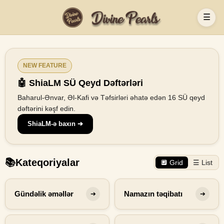
☰
NEW FEATURE
🤖 ShiaLM SÜ Qeyd Dəftərləri
Baharul-Ənvar, Əl-Kafi və Təfsirləri əhatə edən 16 SÜ qeyd
dəftərini kəşf edin.
ShiaLM-ə baxın ➔
📚
Kateqoriyalar
🔲 Grid
☰ List
Gündəlik əməllər
Namazın təqibatı
➔
➔