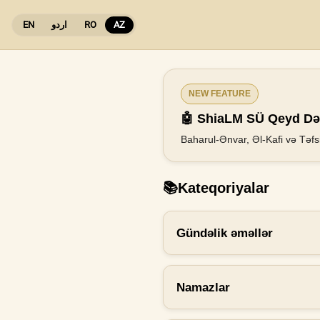
EN
اردو
RO
AZ
NEW FEATURE
🤖 ShiaLM SÜ Qeyd Dəf
Baharul-Ənvar, Əl-Kafi və Təfsi
📚
Kateqoriyalar
Gündəlik əməllər
Namazlar