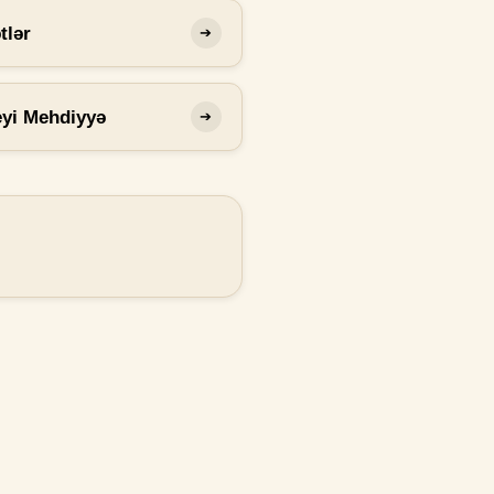
tlər
➔
eyi Mehdiyyə
➔