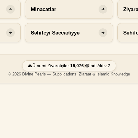
Minacatlar
Ziyarə
➔
➔
Səhifeyi Səccadiyyə
Səhif
➔
➔
👥
Ümumi Ziyarətçilər:
19,076
|
🟢
İndi Aktiv:
7
© 2026 Divine Pearls — Supplications, Ziaraat & Islamic Knowledge