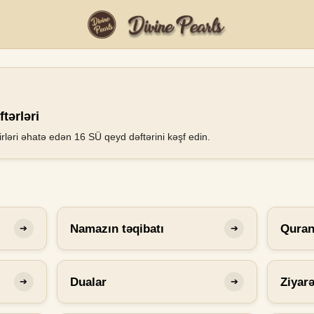
tərləri
rləri əhatə edən 16 SÜ qeyd dəftərini kəşf edin.
Namazın təqibatı
Qura
➔
➔
Dualar
Ziyar
➔
➔