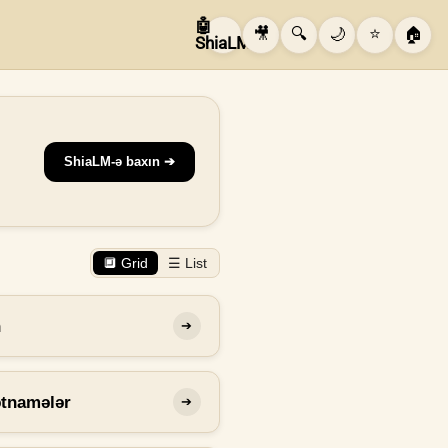
🤖
🎥
🔍
🌙
⭐
🏠
ShiaLM
ShiaLM-ə baxın ➔
🔲 Grid
☰ List
n
➔
ətnamələr
➔