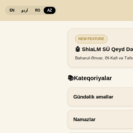
EN
اردو
RO
AZ
NEW FEATURE
🤖 ShiaLM SÜ Qeyd Dəf
Baharul-Ənvar, Əl-Kafi və Təfsi
📚
Kateqoriyalar
Gündəlik əməllər
Namazlar