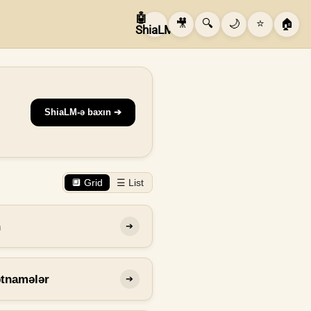
🤖
🎥
🔍
🌙
⭐
🏠
ShiaLM
ShiaLM-ə baxın ➔
🔲 Grid
☰ List
n
➔
ətnamələr
➔