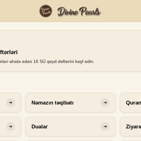
tərləri
rləri əhatə edən 16 SÜ qeyd dəftərini kəşf edin.
Namazın təqibatı
Qura
➔
➔
Dualar
Ziyar
➔
➔