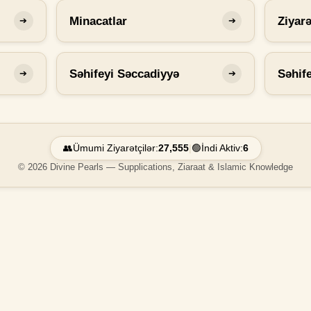
Minacatlar
Ziyarə
➔
➔
Səhifeyi Səccadiyyə
Səhif
➔
➔
👥
Ümumi Ziyarətçilər:
27,555
|
🟢
İndi Aktiv:
6
© 2026 Divine Pearls — Supplications, Ziaraat & Islamic Knowledge