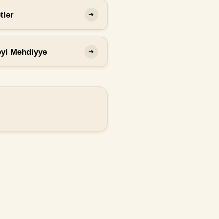
tlər
➔
eyi Mehdiyyə
➔