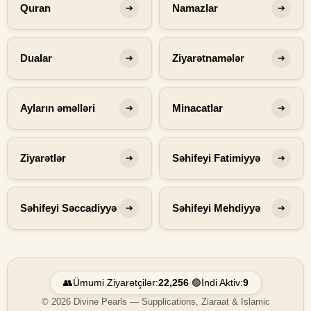
Quran
Namazlar
➔
➔
Dualar
Ziyarətnamələr
➔
➔
Ayların əməlləri
Minacatlar
➔
➔
Ziyarətlər
Səhifeyi Fatimiyyə
➔
➔
Səhifeyi Səccadiyyə
Səhifeyi Mehdiyyə
➔
➔
👥
Ümumi Ziyarətçilər:
22,256
|
🟢
İndi Aktiv:
9
© 2026 Divine Pearls — Supplications, Ziaraat & Islamic