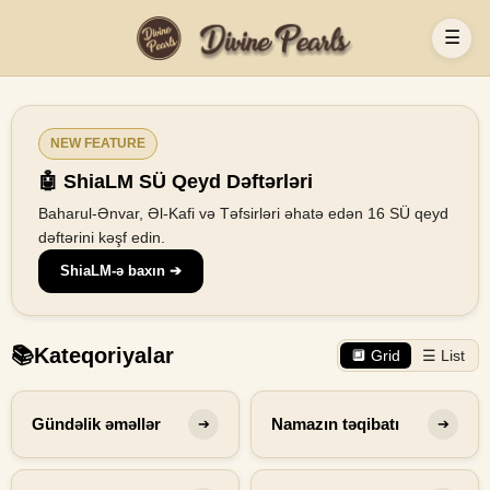
☰
NEW FEATURE
🤖 ShiaLM SÜ Qeyd Dəftərləri
Baharul-Ənvar, Əl-Kafi və Təfsirləri əhatə edən 16 SÜ qeyd
dəftərini kəşf edin.
ShiaLM-ə baxın ➔
📚
Kateqoriyalar
🔲 Grid
☰ List
Gündəlik əməllər
Namazın təqibatı
➔
➔