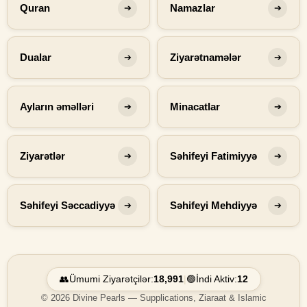
Quran
Namazlar
➔
➔
Dualar
Ziyarətnamələr
➔
➔
Ayların əməlləri
Minacatlar
➔
➔
Ziyarətlər
Səhifeyi Fatimiyyə
➔
➔
Səhifeyi Səccadiyyə
Səhifeyi Mehdiyyə
➔
➔
👥
Ümumi Ziyarətçilər:
18,991
|
🟢
İndi Aktiv:
12
© 2026 Divine Pearls — Supplications, Ziaraat & Islamic