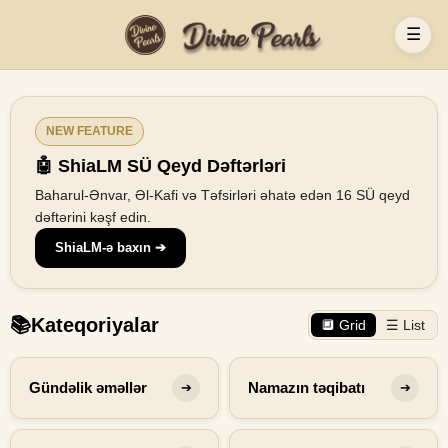
☰
NEW FEATURE
🤖 ShiaLM SÜ Qeyd Dəftərləri
Baharul-Ənvar, Əl-Kafi və Təfsirləri əhatə edən 16 SÜ qeyd
dəftərini kəşf edin.
ShiaLM-ə baxın ➔
📚
Kateqoriyalar
🔲 Grid
☰ List
Gündəlik əməllər
Namazın təqibatı
➔
➔