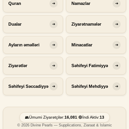
Quran
Namazlar
➔
➔
Dualar
Ziyarətnamələr
➔
➔
Ayların əməlləri
Minacatlar
➔
➔
Ziyarətlər
Səhifeyi Fatimiyyə
➔
➔
Səhifeyi Səccadiyyə
Səhifeyi Mehdiyyə
➔
➔
👥
Ümumi Ziyarətçilər:
16,081
|
🟢
İndi Aktiv:
13
© 2026 Divine Pearls — Supplications, Ziaraat & Islamic