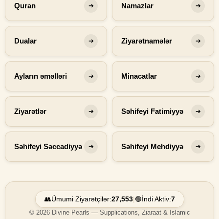
Quran
Namazlar
➔
➔
Dualar
Ziyarətnamələr
➔
➔
Ayların əməlləri
Minacatlar
➔
➔
Ziyarətlər
Səhifeyi Fatimiyyə
➔
➔
Səhifeyi Səccadiyyə
Səhifeyi Mehdiyyə
➔
➔
👥
Ümumi Ziyarətçilər:
27,553
|
🟢
İndi Aktiv:
7
© 2026 Divine Pearls — Supplications, Ziaraat & Islamic