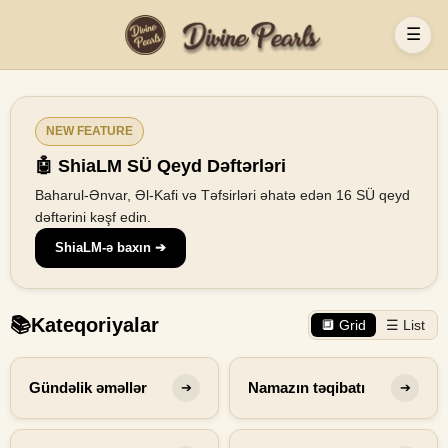
☰
NEW FEATURE
🤖 ShiaLM SÜ Qeyd Dəftərləri
Baharul-Ənvar, Əl-Kafi və Təfsirləri əhatə edən 16 SÜ qeyd
dəftərini kəşf edin.
ShiaLM-ə baxın ➔
📚
Kateqoriyalar
🔲 Grid
☰ List
Gündəlik əməllər
Namazın təqibatı
➔
➔