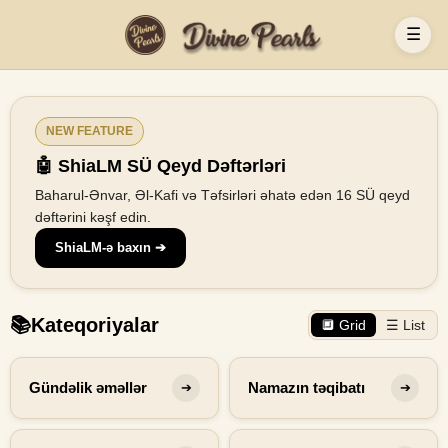
☰
NEW FEATURE
🤖 ShiaLM SÜ Qeyd Dəftərləri
Baharul-Ənvar, Əl-Kafi və Təfsirləri əhatə edən 16 SÜ qeyd
dəftərini kəşf edin.
ShiaLM-ə baxın ➔
📚
Kateqoriyalar
🔲 Grid
☰ List
Gündəlik əməllər
Namazın təqibatı
➔
➔