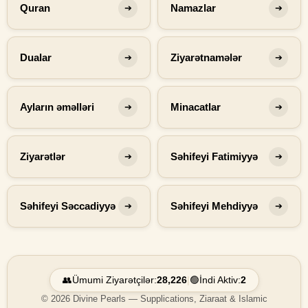
Quran
Namazlar
➔
➔
Dualar
Ziyarətnamələr
➔
➔
Ayların əməlləri
Minacatlar
➔
➔
Ziyarətlər
Səhifeyi Fatimiyyə
➔
➔
Səhifeyi Səccadiyyə
Səhifeyi Mehdiyyə
➔
➔
👥
Ümumi Ziyarətçilər:
28,226
|
🟢
İndi Aktiv:
2
© 2026 Divine Pearls — Supplications, Ziaraat & Islamic