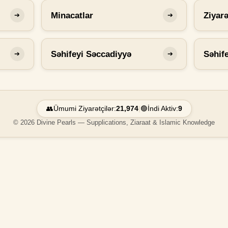
Minacatlar
Ziyarə
➔
➔
Səhifeyi Səccadiyyə
Səhif
➔
➔
👥
Ümumi Ziyarətçilər:
21,974
|
🟢
İndi Aktiv:
9
© 2026 Divine Pearls — Supplications, Ziaraat & Islamic Knowledge