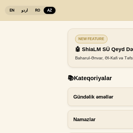
EN
اردو
RO
AZ
NEW FEATURE
🤖 ShiaLM SÜ Qeyd Dəf
Baharul-Ənvar, Əl-Kafi və Təfsi
📚
Kateqoriyalar
Gündəlik əməllər
Namazlar