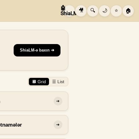
🤖
🎥
🔍
🌙
⭐
🏠
ShiaLM
ShiaLM-ə baxın ➔
🔲 Grid
☰ List
n
➔
ətnamələr
➔