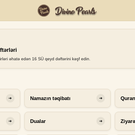
tərləri
rləri əhatə edən 16 SÜ qeyd dəftərini kəşf edin.
Namazın təqibatı
Qura
➔
➔
Dualar
Ziyar
➔
➔