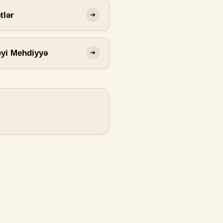
tlər
➔
eyi Mehdiyyə
➔