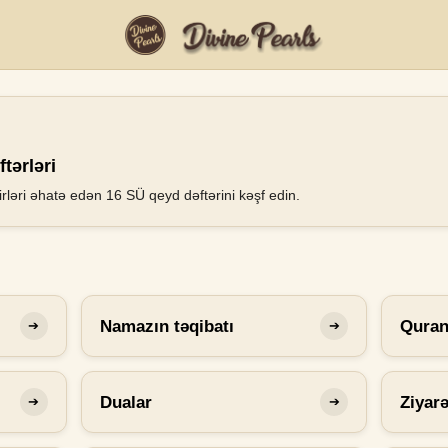
tərləri
rləri əhatə edən 16 SÜ qeyd dəftərini kəşf edin.
Namazın təqibatı
Qura
➔
➔
Dualar
Ziyar
➔
➔