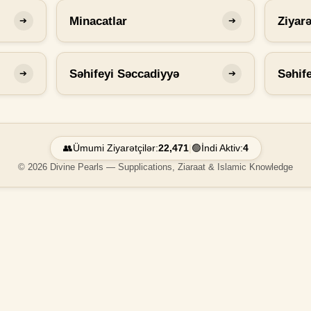
Minacatlar
Ziyarə
➔
➔
Səhifeyi Səccadiyyə
Səhif
➔
➔
👥
Ümumi Ziyarətçilər:
22,471
|
🟢
İndi Aktiv:
4
© 2026 Divine Pearls — Supplications, Ziaraat & Islamic Knowledge