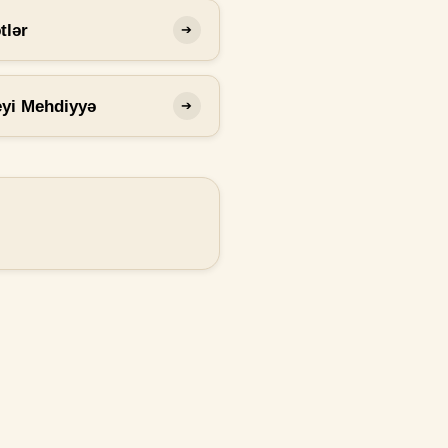
tlər
➔
eyi Mehdiyyə
➔