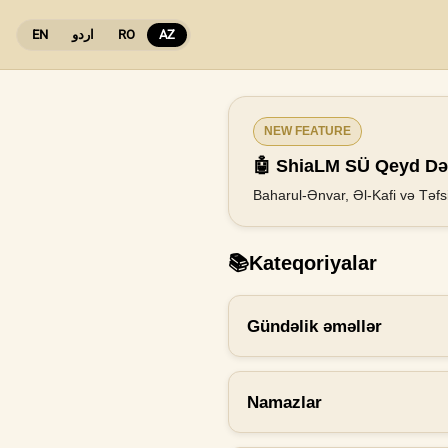
EN
اردو
RO
AZ
NEW FEATURE
🤖 ShiaLM SÜ Qeyd Dəf
Baharul-Ənvar, Əl-Kafi və Təfsi
📚
Kateqoriyalar
Gündəlik əməllər
Namazlar