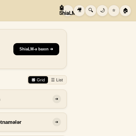
🤖
🎥
🔍
🌙
⭐
🏠
ShiaLM
ShiaLM-ə baxın ➔
🔲 Grid
☰ List
n
➔
ətnamələr
➔