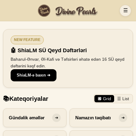
☰
NEW FEATURE
🤖 ShiaLM SÜ Qeyd Dəftərləri
Baharul-Ənvar, Əl-Kafi və Təfsirləri əhatə edən 16 SÜ qeyd
dəftərini kəşf edin.
ShiaLM-ə baxın ➔
📚
Kateqoriyalar
🔲 Grid
☰ List
Gündəlik əməllər
Namazın təqibatı
➔
➔