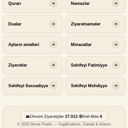
Quran
Namazlar
➔
➔
Dualar
Ziyarətnamələr
➔
➔
Ayların əməlləri
Minacatlar
➔
➔
Ziyarətlər
Səhifeyi Fatimiyyə
➔
➔
Səhifeyi Səccadiyyə
Səhifeyi Mehdiyyə
➔
➔
👥
Ümumi Ziyarətçilər:
27,512
|
🟢
İndi Aktiv:
6
© 2026 Divine Pearls — Supplications, Ziaraat & Islamic