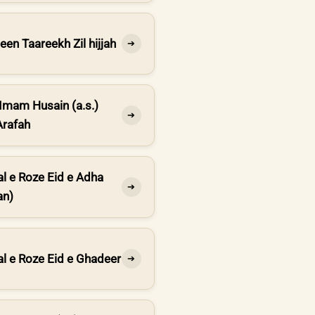
en Taareekh Zil hijjah
➔
Imam Husain (a.s.)
➔
Arafah
l e Roze Eid e Adha
➔
an)
l e Roze Eid e Ghadeer
➔