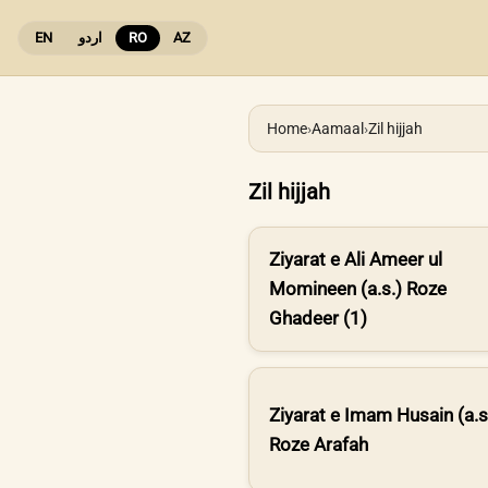
EN
اردو
RO
AZ
Home
›
Aamaal
›
Zil hijjah
Zil hijjah
Ziyarat e Ali Ameer ul
Momineen (a.s.) Roze
Ghadeer (1)
Ziyarat e Imam Husain (a.s
Roze Arafah