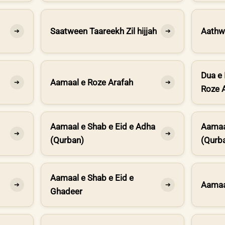
Saatween Taareekh Zil hijjah
Aathwe
➔
➔
Dua e 
Aamaal e Roze Arafah
➔
➔
Roze 
Aamaal e Shab e Eid e Adha
Aamaa
➔
➔
(Qurban)
(Qurb
Aamaal e Shab e Eid e
Aamaa
➔
➔
Ghadeer