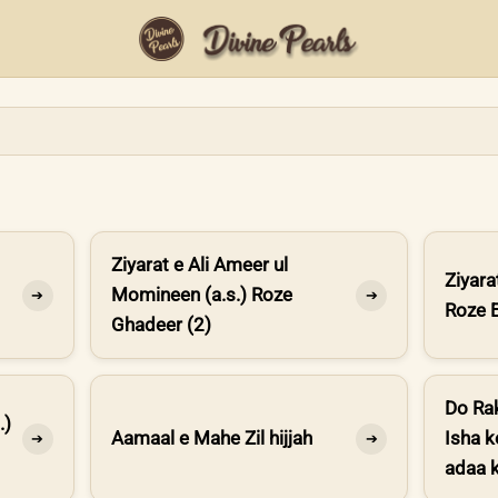
Ziyarat e Ali Ameer ul
Ziyara
Momineen (a.s.) Roze
➔
➔
Roze E
Ghadeer (2)
Do Ra
.)
Aamaal e Mahe Zil hijjah
Isha 
➔
➔
adaa 