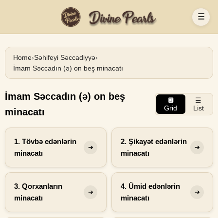
☰
Home
›
Səhifeyi Səccadiyyə
›
İmam Səccadın (ə) on beş minacatı
İmam Səccadın (ə) on beş
🔲
☰
Grid
List
minacatı
1. Tövbə edənlərin
2. Şikayət edənlərin
➔
➔
minacatı
minacatı
3. Qorxanların
4. Ümid edənlərin
➔
➔
minacatı
minacatı